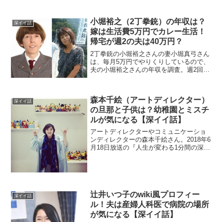
我をしたみたいですよ。
小堀裕之（2丁拳銃）の年収は？
深イイ話
嫁は生活費5万円でカレー生活！
帰宅が週2の夫は40万円？
2丁拳銃の小堀裕之さんの妻小堀真弓さん
は、毎月5万円でやりくりしているので、
夫の小堀裕之さんの年収を調査。週2回し
か帰らない夫は、40万円で売られたを調
査。
森本千絵（アートディレクター）
深イイ話
の旦那と子供は？幼稚園とミスチ
ルが気になる【深イイ話】
アートディレクターやコミュニケーショ
ンディレクターの森本千絵さん。2018年6
月18日放送の『人生が変わる1分間の深イ
イ話』に出演しました。ミスチルさんや
ユーミンさんなどのジャケットも手掛け
るだけでなく、幼稚園もプロデュースし
ているとか。さらに、旦那と子供も調べ
ます。
辻井いつ子のwiki風プロフィー
深イイ話
ル！夫は産婦人科医で病院の場所
が気になる【深イイ話】