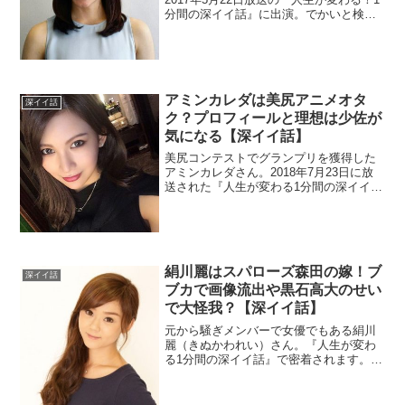
分間の深イイ話』に出演。でかいと検索
されているので何がでかいのか調べま
す。メキシコマフィアの事をイカれたや
つら発言したそうです。日本で生活し始
めたという中学校や高校を調査。
アミンカレダは美尻アニメオタ
深イイ話
ク？プロフィールと理想は少佐が
気になる【深イイ話】
美尻コンテストでグランプリを獲得した
アミンカレダさん。2018年7月23日に放
送された『人生が変わる1分間の深イイ
話』に出演しました。wikiがないのでプロ
フィールが気になりますね。バングラデ
シュと日本のハーフ美女を調べました。
絹川麗はスパローズ森田の嫁！ブ
深イイ話
ブカで画像流出や黒石高大のせい
で大怪我？【深イイ話】
元から騒ぎメンバーで女優でもある絹川
麗（きぬかわれい）さん。『人生が変わ
る1分間の深イイ話』で密着されます。お
笑い芸人スパローズの森田さんと結婚し
たそうです。過去にブブカで画像が流出
したり黒石高大さんの格闘技の試合で怪