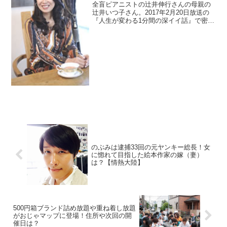
全盲ピアニストの辻井伸行さんの母親の
辻井いつ子さん。2017年2月20日放送の
『人生が変わる1分間の深イイ話』で密着
されました。wikiがないのでプロフィール
を調べると元フリーアナウンサーでし
た。結婚した夫は産婦人科医です。そこ
で病院の場所を調査。
のぶみは逮捕33回の元ヤンキー総長！女
に惚れて目指した絵本作家の嫁（妻）
は？【情熱大陸】
500円箱ブランド詰め放題や重ね着し放題
がおじゃマップに登場！住所や次回の開
催日は？