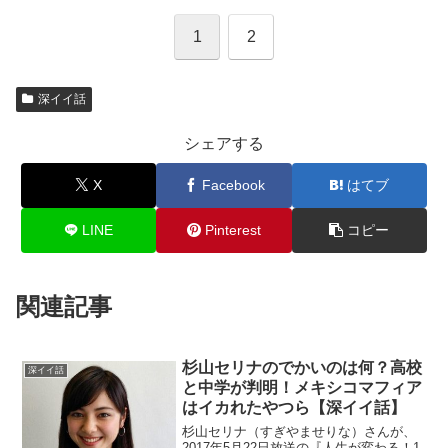
1
2
深イイ話
シェアする
X
Facebook
はてブ
LINE
Pinterest
コピー
関連記事
杉山セリナのでかいのは何？高校
深イイ話
と中学が判明！メキシコマフィア
はイカれたやつら【深イイ話】
杉山セリナ（すぎやませりな）さんが、
2017年5月22日放送の『人生が変わる！1