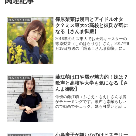
関連記事
篠原梨菜は漫画とアイドルオタ
踊る！さんま御殿
ク？ミス東大の高校と彼氏が気に
なる【さんま御殿】
2016年のミス東大でお天気キャスターの
篠原梨菜（しのはらりな）さん。2017年9
月19日放送の『踊る！さんま御殿』に出
演します。東大という高学歴ですが高校
はどこなのでしょうか？彼氏の情報も調
査。
藤江萌は口や唇が魅力的！妹は？
踊る！さんま御殿
歌声と高校や大学も気になる【さ
んま御殿】
俳優の藤江萌（ふじえ・もえ）さんは唇
がチャーミングです。歌声も素敵らしい
ので動画でチェック。妹も可愛いと話題
なので調べます。
小島慶子が嫌いなのはヒステリー
踊る！さんま御殿