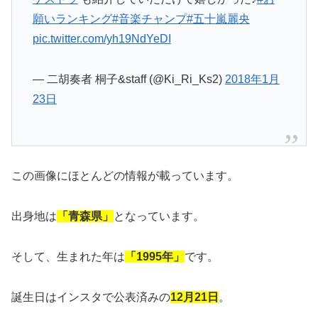
願いランキング
#音楽チャンプ
#五十嵐麗央
pic.twitter.com/yh19NdYeDI
— 二胡奏者 桐子&staff (@Ki_Ri_Ks2)
2018年1月
23日
この画像にほとんどの情報が載っています。
出身地は
「青森県」
となっています。
そして、生まれた年は
「1995年」
です。
誕生日はインスタで公表済みの
12月21日
。