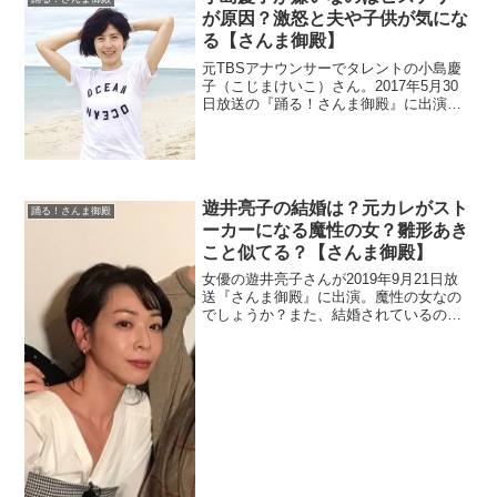
が原因？激怒と夫や子供が気にな
る【さんま御殿】
元TBSアナウンサーでタレントの小島慶
子（こじまけいこ）さん。2017年5月30
日放送の『踊る！さんま御殿』に出演。
一部では嫌いと言われている理由を調べ
ます。また激怒している事が多い印象が
あります。特にヒステリーなシーンをよ
く見ますよね。夫や子供も調査。
遊井亮子の結婚は？元カレがスト
踊る！さんま御殿
ーカーになる魔性の女？雛形あき
こと似てる？【さんま御殿】
女優の遊井亮子さんが2019年9月21日放
送『さんま御殿』に出演。魔性の女なの
でしょうか？また、結婚されているのか
も調べます。雛形あきこさんと画像で比
べました。