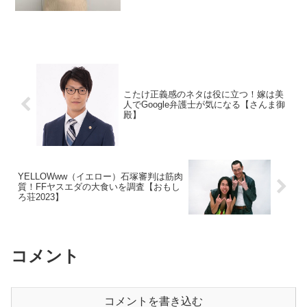
こたけ正義感のネタは役に立つ！嫁は美
人でGoogle弁護士が気になる【さんま御
殿】
YELLOWww（イエロー）石塚審判は筋肉
質！FFヤスエダの大食いを調査【おもし
ろ荘2023】
コメント
コメントを書き込む