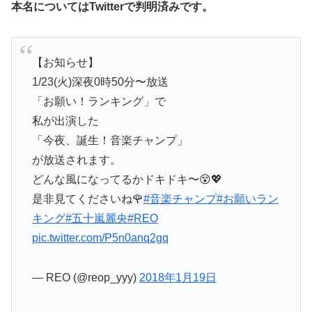
本名についてはTwitterで判明済みです。
【お知らせ】
1/23(火)深夜0時50分〜放送
「お願い！ランキング」で
私が出演した
「今夜、誕生！音楽チャンプ」
が放送されます。
どんな風になってるかドキドキ〜😵💖
是非見てくださいね🌹
#音楽チャンプ
#お願いラン
キング
#五十嵐麗央
#REO
pic.twitter.com/P5n0anq2gq
— REO (@reop_yyy)
2018年1月19日