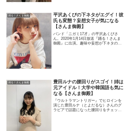
平沢あくびの下ネタがエグイ！彼
踊る！さんま御殿
氏も変態？妄想女子が気になる
【さんま御殿】
バンド「ニガミ17才」の平沢あくびさ
ん。2020年1月14日放送『踊る！さんま
御殿』に出演。趣味や妄想が下ネタの深
夜番組向きです。また彼氏も変態との噂
を調査。
豊田ルナの腰回りがスゴイ！姉は
踊る！さんま御殿
元アイドル！大学や韓国語も気に
なる【さんま御殿】
『ウルトラマントリガー』でヒロインを
演じた豊田ルナ（とよだるな）さんのグ
ラビアで話題になった腰回りをチェッ
ク。姉とSNSの韓国語を調査。