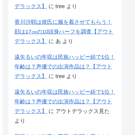
デラックス】
に
tree
より
香川沙耶は彼氏に服を着させてもらう！
顔は17㎝の10頭身ハーフを調査【アウト
デラックス】
に
あ
より
遠矢るいの年収は民族ハッピー組で1位！
年齢は？声優での出演作品は？【アウト
デラックス】
に
tree
より
遠矢るいの年収は民族ハッピー組で1位！
年齢は？声優での出演作品は？【アウト
デラックス】
に
アウトデラックス見た
より