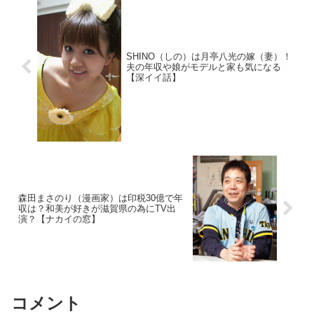
SHINO（しの）は月亭八光の嫁（妻）！
夫の年収や娘がモデルと家も気になる
【深イイ話】
森田まさのり（漫画家）は印税30億で年
収は？和美が好きが滋賀県の為にTV出
演？【ナカイの窓】
コメント