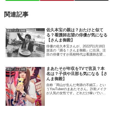
関連記事
佐久本宝の親は？おたけと似て
踊る！さんま御殿
る？看護師志望の俳優が気になる
【さんま御殿】
俳優の佐久本宝さんが、2022円1月18日
放送の『踊る！さんま御殿』に出演。注
目の俳優ですが高校時代は看護師志望で
す。親の影響でしょうか？プロフィール
を調べます。
まあたそが年収をTVで言及？本
踊る！さんま御殿
名は？子供や旦那も気になる【さ
んま御殿】
自称「岡山が生んだ奇跡の不細工」とい
うYouTuberのまあたそさん。詐欺メイク
が人気の女性です。どれだけ稼いでいる
のか気になりますね？また、子供がいる
ので旦那も調べます。