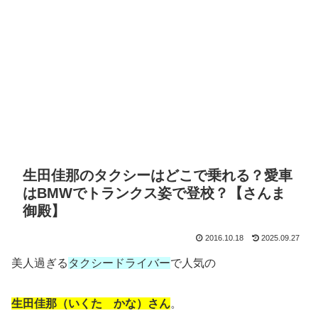
生田佳那のタクシーはどこで乗れる？愛車
はBMWでトランクス姿で登校？【さんま
御殿】
2016.10.18
2025.09.27
美人過ぎる
タクシードライバー
で人気の
生田佳那（いくた かな）さん
。