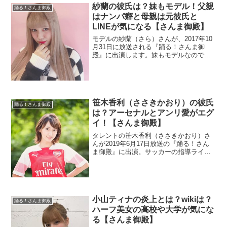
紗蘭の彼氏は？妹もモデル！父親
踊る！さんま御殿
はナンパ癖と母親は元彼氏と
LINEが気になる【さんま御殿】
モデルの紗蘭（さら）さんが、2017年10
月31日に放送される『踊る！さんま御
殿』に出演します。妹もモデルなのでチ
ェック。さらに彼氏の情報も探しまし
た。
笹木香利（ささきかおり）の彼氏
踊る！さんま御殿
は？アーセナルとアンリ愛がエグ
イ！【さんま御殿】
タレントの笹木香利（ささきかおり）さ
んが2019年6月17日放送の『踊る！さん
ま御殿』に出演。サッカーの指導ライセ
ンスを持っているそうです。彼氏はサッ
カー選手なのでしょうか？
小山ティナの炎上とは？wikiは？
踊る！さんま御殿
ハーフ美女の高校や大学が気にな
る【さんま御殿】