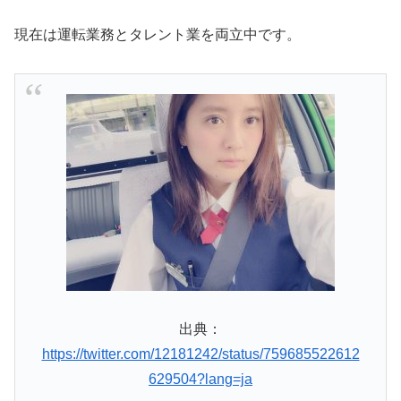
現在は運転業務とタレント業を両立中です。
出典：
https://twitter.com/12181242/status/759685522612
629504?lang=ja