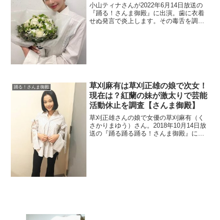
小山ティナさんが2022年6月14日放送の
『踊る！さんま御殿』に出演。歯に衣着
せぬ発言で炎上します。その毒舌を調べ
ます。まだwikiがないのでプロフィールも
調査。
草刈麻有は草刈正雄の娘で次女！
踊る！さんま御殿
現在は？紅蘭の妹が激太りで芸能
活動休止を調査【さんま御殿】
草刈正雄さんの娘で女優の草刈麻有（く
さかりまゆう）さん。2018年10月14日放
送の『踊る踊る踊る！さんま御殿』に出
演しました。紅蘭さんの妹なので次女で
すね。現在の活動が気になりますね。
「激太り」と検索されている理由と芸能
活動休止を調査。