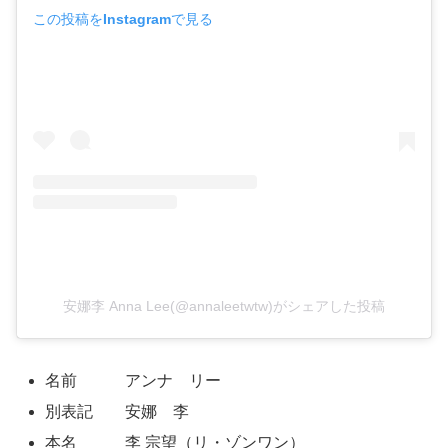
この投稿をInstagramで見る
安娜李 Anna Lee(@annaleetwtw)がシェアした投稿
名前 アンナ リー
別表記 安娜 李
本名 李 宗望（リ・ゾンワン）