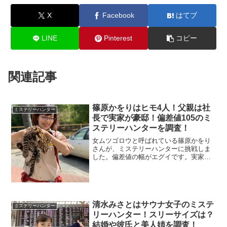
X
Facebook
はてブ
LINE
Pinterest
コピー
関連記事
篠原かをりはヒモ4人！父親は社
ミステリーハンター
長で実家が豪邸！偏差値105のミ
ステリーハンターを調査！
女ムツゴロウと呼ばれている篠原かをり
さんが、ミステリーハンターに挑戦しま
した。偏差値の幅がエグイです。実家椅
子や絨毯が高そうですよ。ヒモは本当か
調査しました。
清水みさとはサウナ女子のミステ
ミステリーハンター
リーハンター！スリーサイズは？
結婚や彼氏と美人姉を調査！