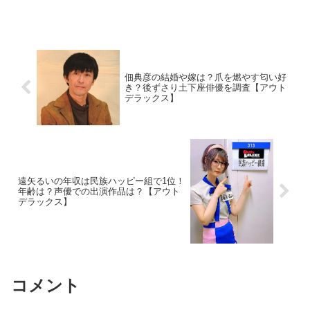
佃典彦の結婚や嫁は？爪を燃やす匂い好
き？後ずさり土下座俳優を調査【アウト
デラックス】
遠矢るいの年収は民族ハッピー組で1位！
年齢は？声優での出演作品は？【アウト
デラックス】
コメント