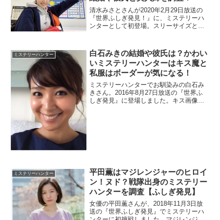
清水みさとさんが2020年2月29日放送の
『世界ふしぎ発見！』に、ミステリーハ
ンターとして初登場。スリーサイズとカ
ップも調べました。ネットで美人と話題
の姉は芸能人か調査。
白石みきの結婚や彼氏は？かわい
ミステリーハンター
いミステリーハンターはキス魔と
私服はボーダーが気になる！
ミステリーハンターでお馴染みの白石み
きさん。2016年8月27日放送の『世界ふ
しぎ発見』に登場しました。キス画像を
集めていたとの大胆発言がありました。
元モデルさんなので私服をチェックして
みます。また可愛いので結婚や彼氏を調
査。
平田薫はマジレンジャーのヒロイ
ミステリーハンター
ン！ヌド？戦隊出身のミステリー
ハンターを調査【ふしぎ発見】
女優の平田薫さんが、2018年11月3日放
送の『世界ふしぎ発見』でミステリーハ
ンターに初挑戦しました。マジレンジャ