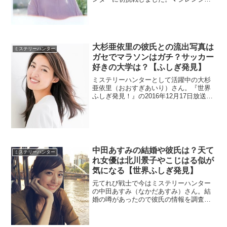
ーのヒロインでした。「ヌド」と検索さ
れている理由や画像があるのか調査。
大杉亜依里の彼氏との流出写真は
ミステリーハンター
ガセでマラソンはガチ？サッカー
好きの大学は？【ふしぎ発見】
ミステリーハンターとして活躍中の大杉
亜依里（おおすぎあいり）さん。『世界
ふしぎ発見！』の2016年12月17日放送分
に登場。サッカー好きでヨーロッパでも
観戦しています。英語を話せるので大学
が気になります。彼氏との写真が流出し
たとの噂も調査。
中田あすみの結婚や彼氏は？天て
ミステリーハンター
れ女優は北川景子やこじはる似が
気になる【世界ふしぎ発見】
元てれび戦士で今はミステリーハンター
の中田あすみ（なかだあすみ）さん。結
婚の噂があったので彼氏の情報を調査。
頭が良さそうなので大学や高校も調べま
す。