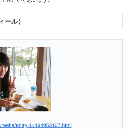
フィール）
yureeka/entry-11494953107.html