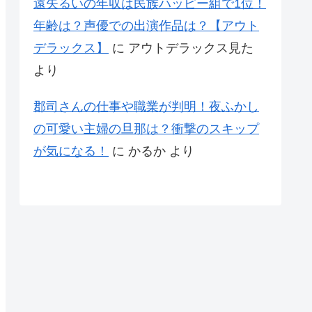
遠矢るいの年収は民族ハッピー組で1位！
年齢は？声優での出演作品は？【アウト
デラックス】
に
アウトデラックス見た
より
郡司さんの仕事や職業が判明！夜ふかし
の可愛い主婦の旦那は？衝撃のスキップ
が気になる！
に
かるか
より