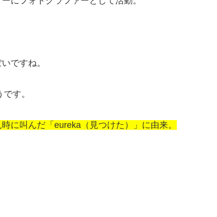
ターにフォトグラファーとして活動。
。
ぽいですね。
うです。
に叫んだ「eureka（見つけた）」に由来。
。