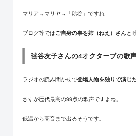
マリア→マリヤ→「毬谷」ですね。
ブログ等では
ご自身の事を姉（ねえ）さん
と
毬谷友子さんの4オクターブの歌
ラジオの読み聞かせで
登場人物を独りで演じ
さすが歴代最高の99点の歌声ですよね。
低温から高音まで出るそうです。