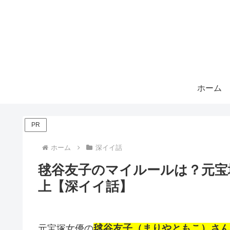
ホーム
PR
ホーム
深イイ話
毬谷友子のマイルールは？元宝
上【深イイ話】
毬谷友子（まりやともこ）さん
元宝塚女優の