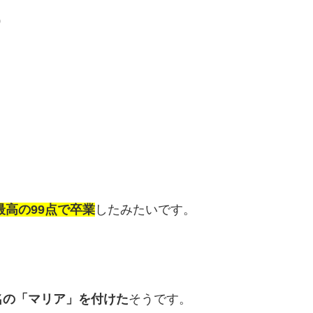
）
。
高の99点で卒業
したみたいです。
名の「マリア」を付けた
そうです。