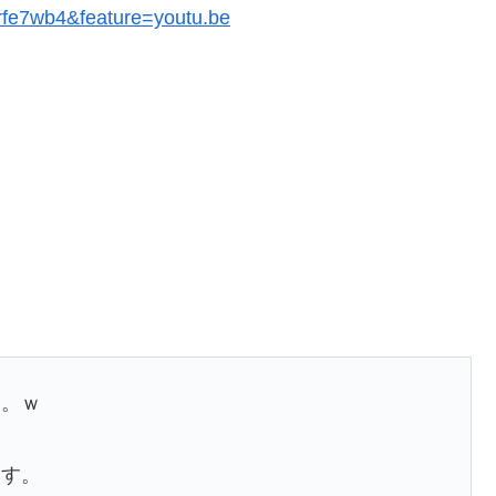
rfe7wb4&feature=youtu.be
す。ｗ
っす。