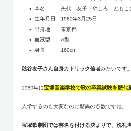
本名 矢代 友子（やしろ ともこ
生年月日 1960年3月25日
出身地 東京都
血液型 A型
身長 160cm
毬谷友子さん自身カトリック信者
みたいです
1980年に
宝塚音楽学校で歌の卒業試験を歴代最
入学するのも大変なのに驚異の点数ですね。
宝塚歌劇団では芸名を付ける決まりで、洗礼