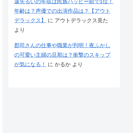
遠矢るいの年収は民族ハッピー組で1位！
年齢は？声優での出演作品は？【アウト
デラックス】
に
アウトデラックス見た
より
郡司さんの仕事や職業が判明！夜ふかし
の可愛い主婦の旦那は？衝撃のスキップ
が気になる！
に
かるか
より