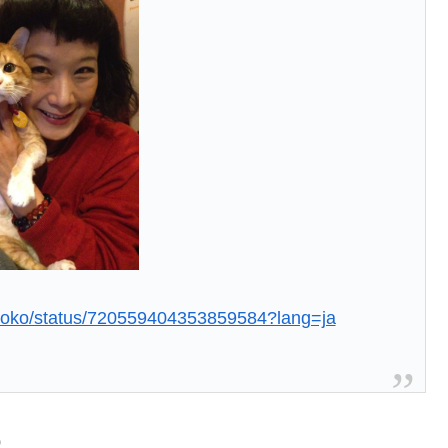
tomoko/status/720559404353859584?lang=ja
）