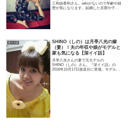
三和由香利さん。wikiがないので年齢や経
歴が気になります。結婚した旦那や子供
を調べます。大学卒業に就職した学校も
調査。
SHINO（しの）は月亭八光の嫁
深イイ話
（妻）！夫の年収や娘がモデルと
家も気になる【深イイ話】
月亭八光さんの妻で元モデルの
SHINO（しの）さん。『深イイ話』の
2016年10月17日放送分に登場。モデルの
娘をチェック。また、豪邸という自宅画
像を年収を調べます。