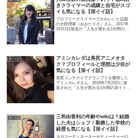
きクライマーの成績と自宅がスゴ
イも気になる【深イイ話】
プロフリークライマーでかわいいと話題
の大田理裟（おおたりさ）さん。2017年
10月2日放送の『人生が変わる1分間の深
イイ話』で密着されました。かわいいの
で彼氏が気になりますよね。また、成績
も調べます。数百万円かかった自宅もチ
ェック。
アミンカレダは美尻アニメオタ
深イイ話
ク？プロフィールと理想は少佐が
気になる【深イイ話】
美尻コンテストでグランプリを獲得した
アミンカレダさん。2018年7月23日に放
送された『人生が変わる1分間の深イイ
話』に出演しました。wikiがないのでプロ
フィールが気になりますね。バングラデ
シュと日本のハーフ美女を調べました。
三和由香利の年齢やwikiは？結婚
深イイ話
した夫はシェフ！勤務した学校の
経歴も気になる【深イイ話】
ヨガコーディネーターやティーチャーの