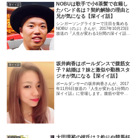
NOBUは歌手で小6茶髪で在籍し
深イイ話
たバンド名は？契約解除の理由と
兄が気になる【深イイ話】
シンガーソングライターで注目を集める
NOBU（のぶ）さんが、2017年10月23日
放送の『人生が変わる1分間の深イイ話』
が密着。メジャーデビューを果たその
後、契約解除になったという理由は？ま
た、小学生の頃の茶髪画像とバンド名を
調べます。
坂井絢香はポールダンスで腹筋女
深イイ話
子？結婚は？妹と激似や勤務スタ
ジオが気になる【深イイ話】
ポールダンサーの坂井絢香さんが、2017
年11月6日放送の『人生が変わる1分間の
深イイ話』に登場します。腹筋や背中の
筋肉もスゴイので画像をチェックしま
す。インストラクターを務める勤務先の
スタジオと結婚を調査。さらに妹が双子
の様に激似です。
大田理裟の彼氏は？釣りや競馬好
深イイ話