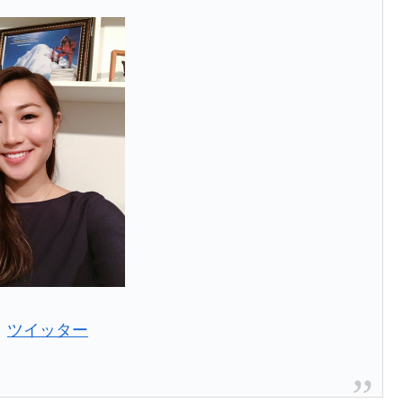
：
ツイッター