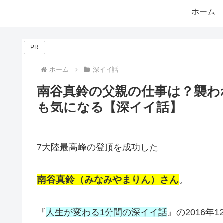
ホーム
PR
ホーム
深イイ話
南谷真鈴の父親の仕事は？襲わ
も気になる【深イイ話】
7大陸最高峰の登頂を成功した
南谷真鈴（みなみやまりん）さん
。
『
人生が変わる1分間の深イイ話
』の2016年