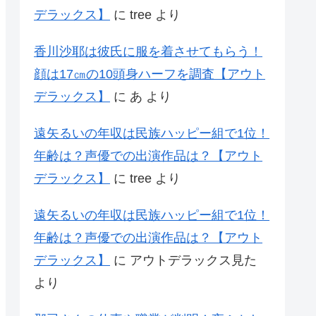
デラックス】
に
tree
より
香川沙耶は彼氏に服を着させてもらう！
顔は17㎝の10頭身ハーフを調査【アウト
デラックス】
に
あ
より
遠矢るいの年収は民族ハッピー組で1位！
年齢は？声優での出演作品は？【アウト
デラックス】
に
tree
より
遠矢るいの年収は民族ハッピー組で1位！
年齢は？声優での出演作品は？【アウト
デラックス】
に
アウトデラックス見た
より