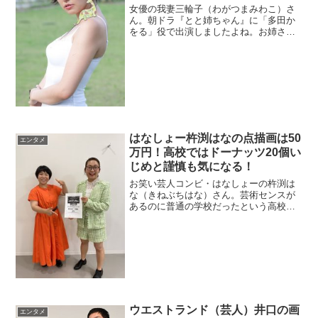
女優の我妻三輪子（わがつまみわこ）さ
ん。朝ドラ『とと姉ちゃん』に「多田か
をる」役で出演しましたよね。お姉さん
が美人だそうで、実家もお金持ちの噂を
画像でチェックします。結婚した旦那と
子供の情報もチェック。
はなしょー杵渕はなの点描画は50
エンタメ
万円！高校ではドーナッツ20個い
じめと謹慎も気になる！
お笑い芸人コンビ・はなしょーの杵渕は
な（きねぶちはな）さん。芸術センスが
あるのに普通の学校だったという高校を
チェック。また、謹慎で検索されている
理由を調べます。
ウエストランド（芸人）井口の画
エンタメ