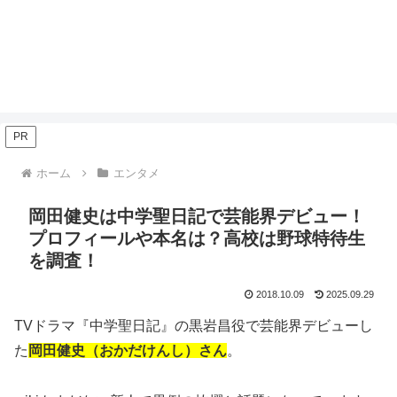
PR
ホーム
エンタメ
岡田健史は中学聖日記で芸能界デビュー！
プロフィールや本名は？高校は野球特待生
を調査！
2018.10.09
2025.09.29
TVドラマ『中学聖日記』の黒岩昌役で芸能界デビューし
た
岡田健史（おかだけんし）さん
。