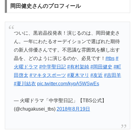
岡田健史さんのプロフィール
ついに、黒岩晶役発表！演じるのは、岡田健史さ
ん。一年にわたるオーデイションで選ばれた期待
の新人俳優さんです。不思議な雰囲気を醸し出す
晶を、どのように演じるのか、必見です！
#tbs
#
火曜ドラマ
#中学聖日記
#有村架純
#岡田健史
#町
田啓太
#マキタスポーツ
#夏木マリ
#友近
#吉田羊
#夏川結衣
pic.twitter.com/kypA5WSwEs
— 火曜ドラマ「中学聖日記」【TBS公式】
(@chugakusei_tbs)
2018年8月19日