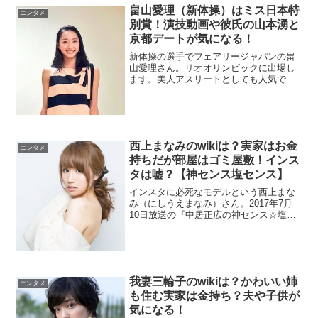
畠山愛理（新体操）はミス日本特
エンタメ
別賞！演技動画や彼氏の山本湧と
京都デートが気になる！
新体操の選手でフェアリージャパンの畠
山愛理さん。リオオリンピックに出場し
ます。美人アスリートとしても人気です
よね。ミス日本コンテストでも特別表彰
されました。演技動画や彼氏と噂の山本
湧さんとの仲も気になりますね。
西上まなみのwikiは？実家はお金
エンタメ
持ちだが部屋はゴミ屋敷！インス
タは嘘？【神センス塩センス】
インスタに必死なモデルという西上まな
み（にしうえまなみ）さん。2017年7月
10日放送の『中居正広の神センス☆塩セ
ンス』に登場します。wikiがないのでプロ
フィールを調べたら、有名高校と大学の
出身でした。実家がお金持ちですが、一
人暮らしをする部屋はゴミ屋敷です。
我妻三輪子のwikiは？かわいい姉
エンタメ
も住む実家は金持ち？夫や子供が
気になる！