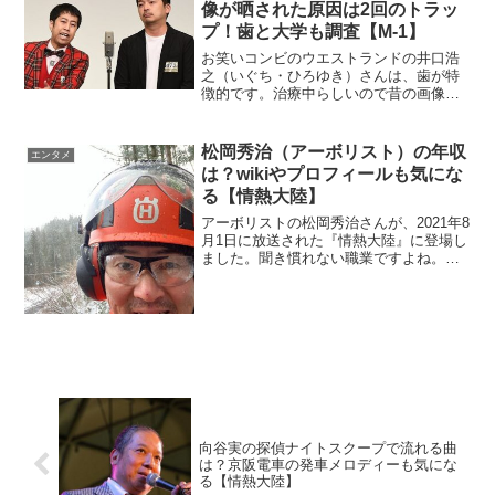
像が晒された原因は2回のトラッ
プ！歯と大学も調査【M-1】
お笑いコンビのウエストランドの井口浩
之（いぐち・ひろゆき）さんは、歯が特
徴的です。治療中らしいので昔の画像を
探します。恥ずかしい画像を掲示板で晒
された当時の状況を調べます。
松岡秀治（アーボリスト）の年収
エンタメ
は？wikiやプロフィールも気にな
る【情熱大陸】
アーボリストの松岡秀治さんが、2021年8
月1日に放送された『情熱大陸』に登場し
ました。聞き慣れない職業ですよね。年
収はいくらなのか調べます。
向谷実の探偵ナイトスクープで流れる曲
は？京阪電車の発車メロディーも気にな
る【情熱大陸】