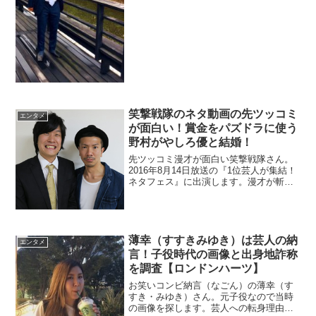
のでしょうか？さらに大学はどこなのか
も調査。
笑撃戦隊のネタ動画の先ツッコミ
エンタメ
が面白い！賞金をパズドラに使う
野村がやしろ優と結婚！
先ツッコミ漫才が面白い笑撃戦隊さん。
2016年8月14日放送の『1位芸人が集結！
ネタフェス』に出演します。漫才が斬新
なので動画でチェックします。野村辰二
さんは結婚資金の賞金をパズドラに課金
したみたいです。そんな野村辰二さんが
やしろ優さんと結婚し話題です。
薄幸（すすきみゆき）は芸人の納
エンタメ
言！子役時代の画像と出身地詐称
を調査【ロンドンハーツ】
お笑いコンビ納言（なごん）の薄幸（す
すき・みゆき）さん。元子役なので当時
の画像を探します。芸人への転身理由が