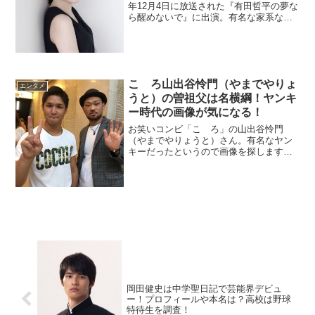
年12月4日に放送された『有田哲平の夢な
ら醒めないで』に出演。有名な家系なの
で年収や高校と大学など経歴も気になり
ます。かつて結婚していた旦那も調べま
した。
こゝろ山出谷怜門（やまでやりょ
エンタメ
うと）の曽祖父は名横綱！ヤンキ
ー時代の画像が気になる！
お笑いコンビ「こゝろ」の山出谷怜門
（やまでやりょうと）さん。有名なヤン
キーだったというので画像を探します。
また、ひいおじいさんが今の大相撲に影
響を及ぼす名横綱だったとか。
岡田健史は中学聖日記で芸能界デビュ
ー！プロフィールや本名は？高校は野球
特待生を調査！