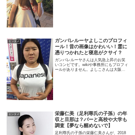
面白いとか。出身地を偽っているのでそ
の理由も調べます。
ガンバレルーヤよしこのプロフィ
エンタメ
ール！昔の画像はかわいい！霊に
憑りつかれたと寝息がクサイ？
ガンバレルーヤさんは人気急上昇のお笑
いコンビです。wikiや事務所にもプロフィ
ールがありません。よしこさんは大阪時
代にスナックでバイトをしていました。
今では背中はブツブツで寝息が臭いと女
子力低下中ですが昔はかわいいとの噂で
す。
栄藤仁美（足利尊氏の子孫）の年
エンタメ
収と旦那は？バーと高校や大学も
調査【夢なら醒めないで】
足利尊氏の子孫の栄藤仁美さんが、2018