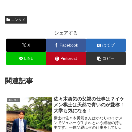
エンタメ
シェアする
X
Facebook
はてブ
LINE
Pinterest
コピー
関連記事
佐々木勇気の父親の仕事は？イケ
エンタメ
メン棋士は天然で青いのが愛称！
大学も気になる！
棋士の佐々木勇気さんはかなりのイケメ
ンでジュネーヴ生まれという経歴の持ち
主です。一体父親は何の仕事をしている