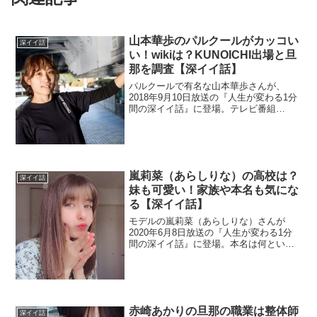
山本華歩のパルクールがカッコい
深イイ話
い！wikiは？KUNOICHI出場と旦
那を調査【深イイ話】
パルクールで有名な山本華歩さんが、
2018年9月10日放送の『人生が変わる1分
間の深イイ話』に登場。テレビ番組
『KUNOICHI』に出場したそうですが、
wikiがないのでプロフィールを調べます。
また、旦那さんを調査。
嵐莉菜（あらしりな）の高校は？
深イイ話
妹も可愛い！家族や本名も気にな
る【深イイ話】
モデルの嵐莉菜（あらしりな）さんが
2020年6月8日放送の『人生が変わる1分
間の深イイ話』に登場。本名は何という
のか調べます。家族揃って芸能事務所に
所属しているそうです。
赤崎あかりの旦那の職業は整体師
深イイ話