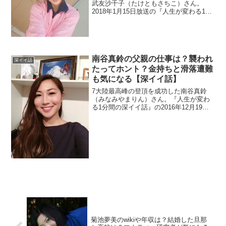
武友沙千子（たけともさちこ）さん。
2018年1月15日放送の『人生が変わる1分
間の深イイ話』に出演。昔、ヤンチャで
噂話が従妹にも伝わっていたというので
その内容を調べます。さらに彼氏もチェ
ック。
南谷真鈴の父親の仕事は？襲われ
深イイ話
たってホント？金持ちと滑落遭難
も気になる【深イイ話】
7大陸最高峰の登頂を成功した南谷真鈴
（みなみやまりん）さん。『人生が変わ
る1分間の深イイ話』の2016年12月19日
放送分で密着されました。襲われた経験
や滑落して遭難した過去もあるとか。資
金はどうしているのでしょうか？実家が
お金持ちなのか父親の仕事も調査。
菊池夢美のwikiや年収は？結婚した旦那