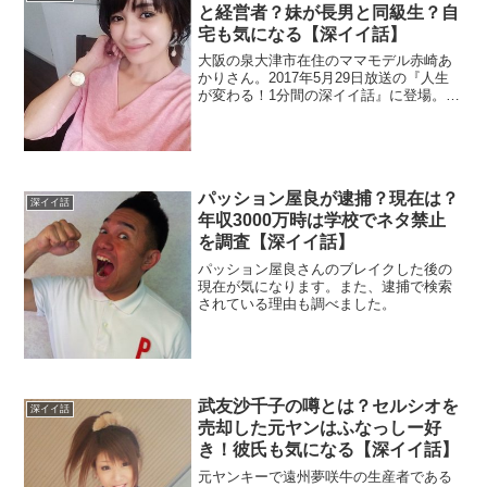
と経営者？妹が長男と同級生？自
宅も気になる【深イイ話】
大阪の泉大津市在住のママモデル赤崎あ
かりさん。2017年5月29日放送の『人生
が変わる！1分間の深イイ話』に登場。一
般人なのでwikiはありません。職業は整体
師で経営者だという旦那さんが気になり
ますよね。妹が長男と同級生？という情
報を調査。
パッション屋良が逮捕？現在は？
深イイ話
年収3000万時は学校でネタ禁止
を調査【深イイ話】
パッション屋良さんのブレイクした後の
現在が気になります。また、逮捕で検索
されている理由も調べました。
武友沙千子の噂とは？セルシオを
深イイ話
売却した元ヤンはふなっしー好
き！彼氏も気になる【深イイ話】
元ヤンキーで遠州夢咲牛の生産者である