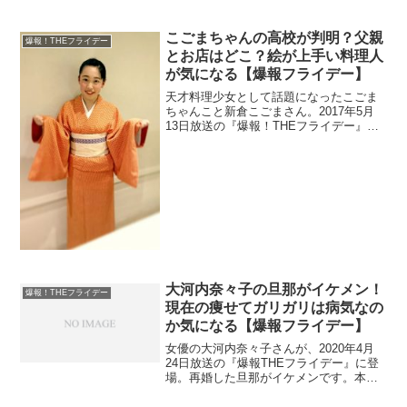
その点を見ていきます。
こごまちゃんの高校が判明？父親
爆報！THEフライデー
とお店はどこ？絵が上手い料理人
が気になる【爆報フライデー】
天才料理少女として話題になったこごま
ちゃんこと新倉こごまさん。2017年5月
13日放送の『爆報！THEフライデー』で
密着されます。母親の料理屋を手伝って
いましたよね。お店はどこにあるのか調
べます。今現在は高校生なので学校が気
になりまね。また父親も調査。
大河内奈々子の旦那がイケメン！
爆報！THEフライデー
現在の痩せてガリガリは病気なの
か気になる【爆報フライデー】
女優の大河内奈々子さんが、2020年4月
24日放送の『爆報THEフライデー』に登
場。再婚した旦那がイケメンです。本人
が明かした痩せた理由を調査。