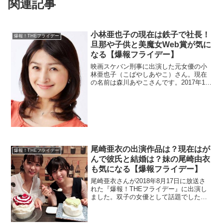
関連記事
小林亜也子の現在は鉄子で社長！
爆報！THEフライデー
旦那や子供と美魔女Web賞が気に
なる【爆報フライデー】
映画スケバン刑事に出演した元女優の小
林亜也子（こばやしあやこ）さん。現在
の名前は森川あやこさんです。2017年10
月6日放送の『爆報！THEフライデー』に
登場。現在は社長らしいので仕事を調
査。夫や子供の情報もチェック。
尾崎亜衣の出演作品は？現在はが
爆報！THEフライデー
んで彼氏と結婚は？妹の尾崎由衣
も気になる【爆報フライデー】
尾崎亜衣さんが2018年8月17日に放送さ
れた『爆報！THEフライデー』に出演し
ました。双子の女優として話題でした
が、現在はがんになり闘病中です。彼氏
と結婚が気になりますね。さらに、妹の
尾崎由衣さんの現在も気になりますね。