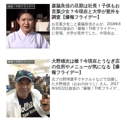
森脇良佳の旦那は社長！子供もお
爆報！THEフライデー
言葉少女？今現在と大学が意外を
調査【爆報フライデー】
お言葉少女こと森脇良佳さんが、2018年8
月30日放送の『爆報！THEフライデー』
に登場。大学が意外でした。今現在は社
長と結婚したそうです。子供も丁寧な言
葉を話すのか調査。
大野雄次は槍？今現在とうなぎ店
爆報！THEフライデー
の住所やメニューが気になる【爆
報フライデー】
元プロ野球選手でヤクルトなどで活躍し
た大野雄次（おおのゆうじ）さん。2017
年9月22日放送の『爆報！THEフライデ
ー』で密着されました。球界を代表する
槍だったそうですが、今現在はどうされ
ているのでしょうか？店主を務めるうな
ぎ店の住所やメニューも調査。