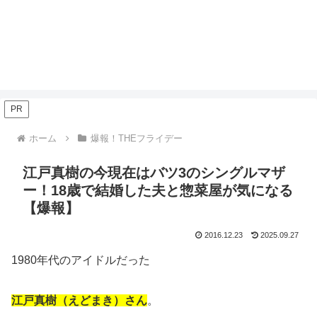
PR
ホーム
爆報！THEフライデー
江戸真樹の今現在はバツ3のシングルマザ
ー！18歳で結婚した夫と惣菜屋が気になる
【爆報】
2016.12.23
2025.09.27
1980年代のアイドルだった
江戸真樹（えどまき）さん
。