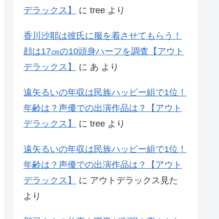
デラックス】
に
tree
より
香川沙耶は彼氏に服を着させてもらう！
顔は17㎝の10頭身ハーフを調査【アウト
デラックス】
に
あ
より
遠矢るいの年収は民族ハッピー組で1位！
年齢は？声優での出演作品は？【アウト
デラックス】
に
tree
より
遠矢るいの年収は民族ハッピー組で1位！
年齢は？声優での出演作品は？【アウト
デラックス】
に
アウトデラックス見た
より