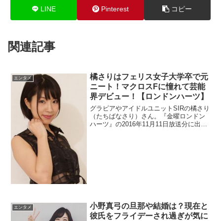
LINE
Pinterest
コピー
関連記事
橘さりはフェリス女子大学卒で元
エンタメ
ニート！マクロスFに憧れて芸能
界デビュー！【ロンドンハーツ】
グラビアやアイドルユニットSIRの橘さり
（たちばなさり）さん。『金曜ロンドン
ハーツ』の2016年11月11日放送分に出演
しました。wikiがないのでプロフィールを
調べます。フェリス女子大学と言えばお
嬢様大学ですよね。裕福な家庭なのかも
チェックします。
小野真弓の旦那や結婚は？現在と
エンタメ
彼氏をフライデーされ過ぎが気に