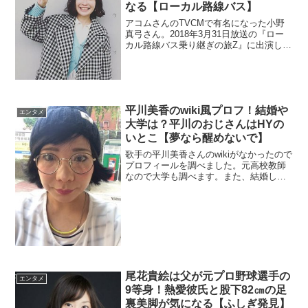
なる【ローカル路線バス】
アコムさんのTVCMで有名になった小野
真弓さん。2018年3月31日放送の『ロー
カル路線バス乗り継ぎの旅Z』に出演しま
した。現在の活動を調査。フライデーさ
んに度々、デート写真を報じられていた
ので彼氏や結婚を調べます。
平川美香のwiki風プロフ！結婚や
エンタメ
大学は？平川のおじさんはHYの
いとこ【夢なら醒めないで】
歌手の平川美香さんのwikiがなかったので
プロフィールを調べました。元高校教師
なので大学も調べます。また、結婚して
いるのかも調査。
尾花貴絵は父が元プロ野球選手の
エンタメ
9等身！熱愛彼氏と股下82㎝の足
裏美脚が気になる【ふしぎ発見】