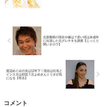
だらけですが、感想は丁寧で情報がガチ
というのでチェック。彼氏も調べます。
北原雅樹の現在や嫁は？若い頃は未成年
に出演した元グレチキを調査【じっくり
聞いタロウ】
渡辺めぐみの夫は12年下！現在は社長と
インスタは顔芸？元よめきんトリオが気
になる【有吉】
コメント