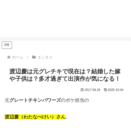
PR
ホーム
エンタメ
渡辺慶は元グレチキで現在は？結婚した嫁
や子供は？多才過ぎて出演作が気になる！
2017.09.29
2025.10.04
元
グレートチキンパワーズ
のボケ担当の
渡辺慶（わたなべけい）さん
。