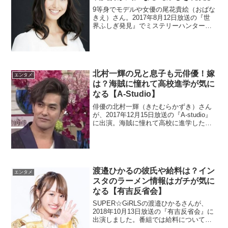
9等身でモデルや女優の尾花貴絵（おばな
きえ）さん。2017年8月12日放送の『世
界ふしぎ発見』でミステリーハンターに
初挑戦します。父親は元プロ野球選手み
たいですよ。熱愛彼氏が気になります
ね。流失で検索されているので調べま
す。
北村一輝の兄と息子も元俳優！嫁
エンタメ
は？海賊に憧れて高校進学が気に
なる【A-Studio】
俳優の北村一輝（きたむらかずき）さん
が、2017年12月15日放送の『A-studio』
に出演。海賊に憧れて高校に進学したそ
うですよ。息子も元俳優みたいですが嫁
も気になりますよね。また、お兄さんも
元俳優だというので以上の点を調べまし
た。
渡邉ひかるの彼氏や給料は？イン
エンタメ
スタのラーメン情報はガチが気に
なる【有吉反省会】
SUPER☆GiRLSの渡邉ひかるさんが、
2018年10月13日放送の『有吉反省会』に
出演しました。番組では給料について言
及しました。インスタグラムがラーメン