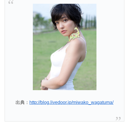
出典：
http://blog.livedoor.jp/miwako_wagatuma/