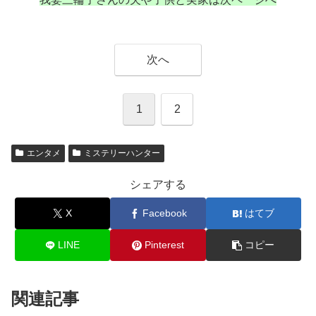
次へ
1
2
エンタメ
ミステリーハンター
シェアする
X
Facebook
はてブ
LINE
Pinterest
コピー
関連記事