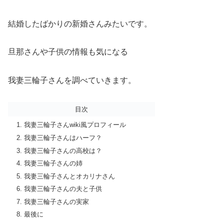
結婚したばかりの新婚さんみたいです。
旦那さんや子供の情報も気になる
我妻三輪子さんを調べていきます。
目次
我妻三輪子さんwiki風プロフィール
我妻三輪子さんはハーフ？
我妻三輪子さんの高校は？
我妻三輪子さんの姉
我妻三輪子さんとオカリナさん
我妻三輪子さんの夫と子供
我妻三輪子さんの実家
最後に