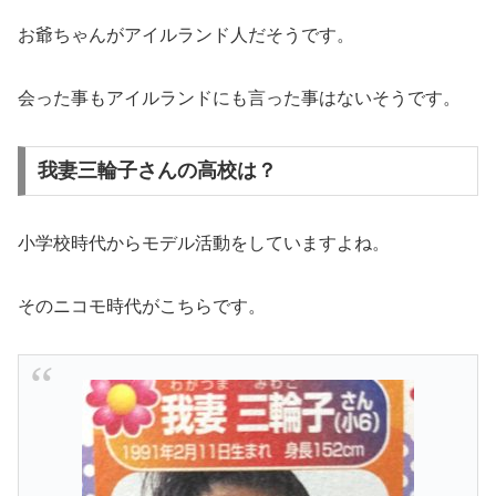
お爺ちゃんがアイルランド人だそうです。
会った事もアイルランドにも言った事はないそうです。
我妻三輪子さんの高校は？
小学校時代からモデル活動をしていますよね。
そのニコモ時代がこちらです。