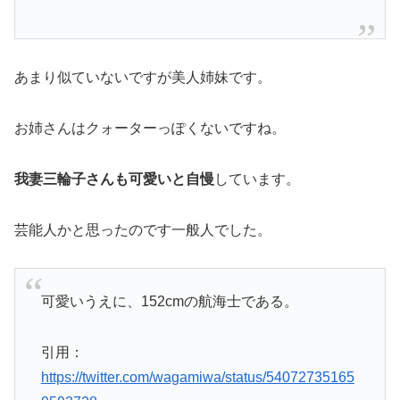
あまり似ていないですが美人姉妹です。
お姉さんはクォーターっぽくないですね。
我妻三輪子さんも可愛いと自慢
しています。
芸能人かと思ったのです一般人でした。
可愛いうえに、152cmの航海士である。
引用：
https://twitter.com/wagamiwa/status/54072735165