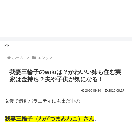
PR
ホーム
エンタメ
我妻三輪子のwikiは？かわいい姉も住む実
家は金持ち？夫や子供が気になる！
2016.09.20
2025.09.27
女優で最近バラエティにも出演中の
我妻三輪子（わがつまみわこ）さん
。