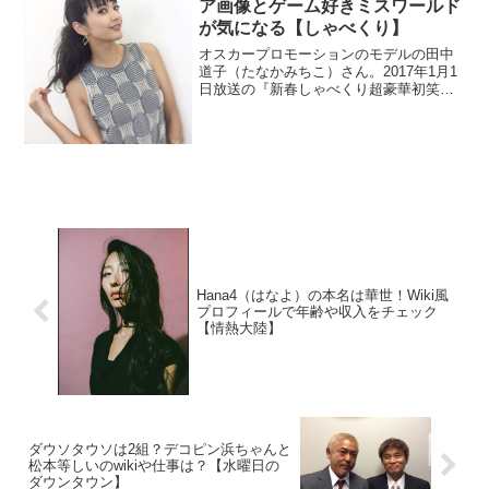
ア画像とゲーム好きミスワールド
が気になる【しゃべくり】
オスカープロモーションのモデルの田中
道子（たなかみちこ）さん。2017年1月1
日放送の『新春しゃべくり超豪華初笑
い』に出演しました。。ミスワールド日
本代表で、大学の時にモデルとして活
躍。どこの大学なのか高校も調べます。
週刊現代さんでグラビアにも挑戦しまし
た。
Hana4（はなよ）の本名は華世！Wiki風
プロフィールで年齢や収入をチェック
【情熱大陸】
ダウソタウソは2組？デコピン浜ちゃんと
松本等しいのwikiや仕事は？【水曜日の
ダウンタウン】