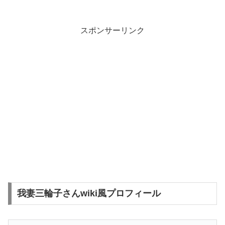
スポンサーリンク
我妻三輪子さんwiki風プロフィール