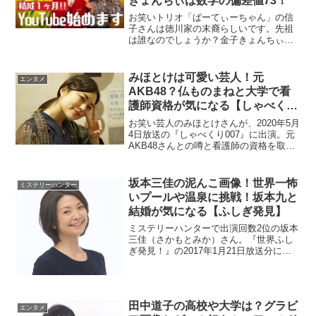
きょんちぃは数学の偏差値73！
お笑いトリオ「ぱーてぃーちゃん」の信
子さんは徳川家の末裔らしいです。先祖
は誰なのでしょうか？金子きょんちぃさ
んは数学が得意なので大学を調査。ギャ
ルのすっぴんも気になる。
みほとけは可愛い芸人！元
エンタメ
AKB48？仏ものまねと大学で看
護師資格が気になる【しゃべくり
007】
お笑い芸人のみほとけさんが、2020年5月
4日放送の『しゃべくり007』に出演。元
AKB48さんとの噂と看護師の資格を取っ
た大学を調べます。
坂本三佳の泥んこ画像！世界一怖
ミステリーハンター
いプールや温泉に挑戦！坂本九と
結婚が気になる【ふしぎ発見】
ミステリーハンターで出演回数2位の坂本
三佳（さかもとみか）さん。『世界ふし
ぎ発見！』の2017年1月21日放送分に登
場。水着ロケは過酷みたいですね。世界
一怖い温泉やプールロケは芸人顔負けだ
そうです。坂本九さんの娘さんとの噂や
結婚しているなら夫も調査。
田中道子の高校や大学は？グラビ
エンタメ