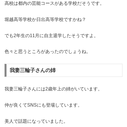
高校は都内の芸能コースがある学校だそうです。
堀越高等学校か日出高等学校ですかね？
でも2年生の11月に自主退学したそうですよ。
色々と思うところがあったのでしょうね。
我妻三輪子さんの姉
我妻三輪子さんには2歳年上の姉がいています。
仲が良くてSNSにも登場しています。
美人で話題になっていました。