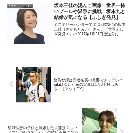
坂本三佳の泥んこ画像！世界一怖
ミステリーハンター
いプールや温泉に挑戦！坂本九と
結婚が気になる【ふしぎ発見】
ミステリーハンターで出演回数2位の坂本
三佳（さかもとみか）さん。『世界ふし
ぎ発見！』の2017年1月21日放送分に登
場。水着ロケは過酷みたいですね。世界
一怖い温泉やプールロケは芸人顔負けだ
そうです。坂本九さんの娘さんとの噂や
結婚しているなら夫も調査。
桑島智輝は安達祐実の旦那でチャラい？
wikiはないが嫁の写真は1万8千枚もあ
る！【アウトDX】
望月理恵の子供と離婚した旦那は？占い
とマンガ好きで心がJKの彼氏も気になる