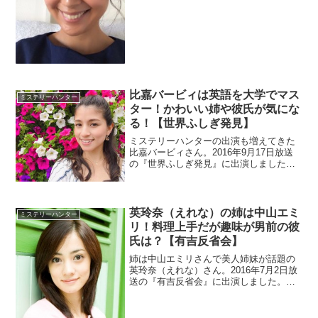
集めていたとの大胆発言がありました。
元モデルさんなので私服をチェックして
みます。また可愛いので結婚や彼氏を調
査。
比嘉バービィは英語を大学でマス
ミステリーハンター
ター！かわいい姉や彼氏が気にな
る！【世界ふしぎ発見】
ミステリーハンターの出演も増えてきた
比嘉バービィさん。2016年9月17日放送
の『世界ふしぎ発見』に出演しました。
姉がかわいいとの事なので家族について
調べてみます。語学が堪能なので英語や
出身大学を調べます。また、彼氏もチェ
ックします。
英玲奈（えれな）の姉は中山エミ
ミステリーハンター
リ！料理上手だが趣味が男前の彼
氏は？【有吉反省会】
姉は中山エミリさんで美人姉妹が話題の
英玲奈（えれな）さん。2016年7月2日放
送の『有吉反省会』に出演しました。一
時期は平愛梨さんと似ている事でも話題
でしたよね。美人で料理上手なのに趣味
が男っぽいそうですよ。今回はその点を