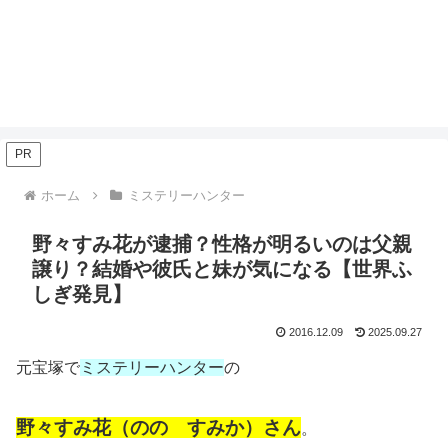
PR
ホーム
ミステリーハンター
野々すみ花が逮捕？性格が明るいのは父親
譲り？結婚や彼氏と妹が気になる【世界ふ
しぎ発見】
2016.12.09
2025.09.27
元宝塚で
ミステリーハンター
の
野々すみ花（のの すみか）さん
。