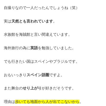
自撮りなので一人だったんでしょうね（笑）
実は
天然とも言われています
。
水族館を海賊館と言い間違えています。
海外旅行の為に
英語
を勉強していました。
でも行きたい国はスペインやブラジルです。
おもいっきり
スペイン語圏
ですよ。
また舞台の
せり上がり
が好きだそうです。
理由は
歩いても地面から人が出てこないから
。