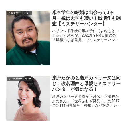
調べます。
米本学仁の結婚は出会って1ヶ
ミステリーハンター
月！嫁は大学も凄い！出演作も調
査【ミステリーハンター】
ハリウッド俳優の米本学仁（よねもと・
たかと）さんが、2021年9月4日放送の
『世界ふしぎ発見』でミステリーハンタ
ーに初挑戦しました。デビューのきっか
けは、なかやまきんに君を調査。
瀬戸たかのと瀬戸カトリーヌは同
ミステリーハンター
じ！改名理由と母親もミステリー
ハンターが気になる！
瀬戸カトリーヌ名義から改名した瀬戸た
かのさん。『世界ふしぎ発見！』の2017
年2月11日放送分に登場。なぜ改名したの
か理由が気になりますね。最近はミステ
リーハンターとしての活躍がお馴染みで
すが、母親も出演したそうですよ。