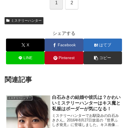
1
2
ミステリーハンター
シェアする
X
Facebook
はてブ
LINE
Pinterest
コピー
関連記事
白石みきの結婚や彼氏は？かわい
ミステリーハンター
いミステリーハンターはキス魔と
私服はボーダーが気になる！
ミステリーハンターでお馴染みの白石み
きさん。2016年8月27日放送の『世界ふ
しぎ発見』に登場しました。キス画像を