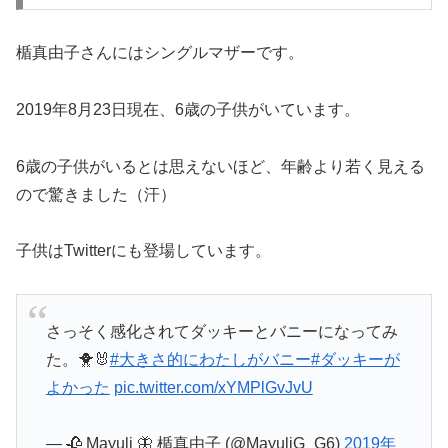
楯真由子さんにはシングルマザーです。
2019年8月23日現在、6歳の子供がいています。
6歳の子供がいるとは思えないほど、年齢より若く見える
ので驚きました（汗）
子供はTwitterにも登場しています。
さっそく感化されてダッキーとバニーになってみ
た。🐥🐰
#大きさ的にわたしがバニー
#ダッキーが
よかった
pic.twitter.com/xYMPlGvJvU
— 🥀 Mayuli 🦋 楯真由子 (@MayuliG_G6)
2019年