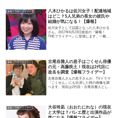
八木ひかるは佐川女子！配達地域
爆報！THEフライデー
はどこ？5人兄弟の長女の彼氏や
結婚が気になる！【爆報】
佐川女子として話題となった八木ひかる
さん。2017年6月23日放送の『爆報！
THEフライデー』に登場します。一般人
なのでwikiはありません。そこでプロフィ
ールを調べます。かわいいので彼氏や結
婚についても調べます。また、どこの地
域を配達しているのかも調査。
古尾谷雅人の息子はごくせん俳優
爆報！THEフライデー
の元・高藤疾土！現在は2代目に
改名を調査【爆報フライデー】
古尾谷雅人さんの息子さんが、TVドラマ
『ごくせん』にも出演した時の画像を調
べます。現在は2代目・古尾谷雅人として
父親の名前を継ぎました。珍しいですよ
ね。
大谷玲凪（おおたにれな）の現在
爆報！THEフライデー
と大学は？バレエ歴と出演作品が
気になる【爆報フライデー】