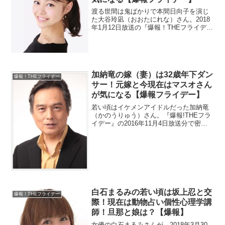
渡る世間は鬼ばかりで本間日向子を演じ
た大谷玲凪（おおたにれな）さん。2018
年1月12日放送の『爆報！THEフライデ
ー』に登場します。出演作品とバレエの
受賞歴を調べます。年齢的には大学生で
すが現在の活動もチェック。
加納竜の嫁（妻）は32歳年下ダン
爆報！THEフライデー
サー！元嫁と今現在はマスオさん
が気になる【爆報フライデー】
若い頃はイケメンアイドルだった加納竜
（かのうりゅう）さん。『爆報!THEフラ
イデー』の2016年11月4日放送分で密着
されました。奥様は32歳年下で美人だそ
うです。画像とダンスを動画を見ていき
ます。昔は結婚していたので元嫁も調
査。
白石まるみの若い頃は坂上忍と交
爆報！THEフライデー
際！現在は動物占い個性心理学講
師！旦那と娘は？【爆報】
女優の白石まるみさんが、2018年3月30