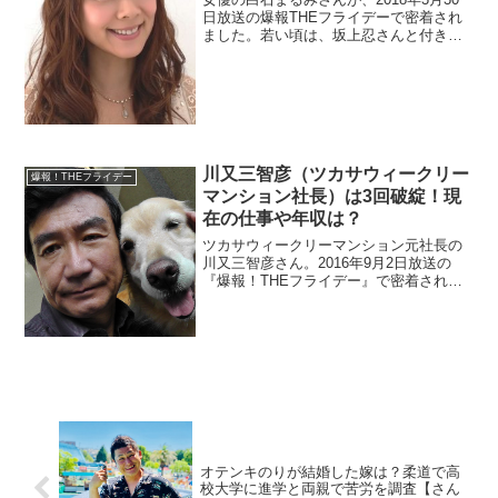
日放送の爆報THEフライデーで密着され
ました。若い頃は、坂上忍さんと付き合
っていたそうです。そこで、今の旦那と
娘を調べます。娘は2世タレントだとか。
現在は講師としても活躍中なので講義料
金も調べます。
川又三智彦（ツカサウィークリー
爆報！THEフライデー
マンション社長）は3回破綻！現
在の仕事や年収は？
ツカサウィークリーマンション元社長の
川又三智彦さん。2016年9月2日放送の
『爆報！THEフライデー』で密着されま
した。CMを思い出す人もいてませんか？
2度の脳梗塞と崖からの転落事故や会社の
清算に自己破産をしてました。その後の
現在の仕事や年収を調べます。
オテンキのりが結婚した嫁は？柔道で高
校大学に進学と両親で苦労を調査【さん