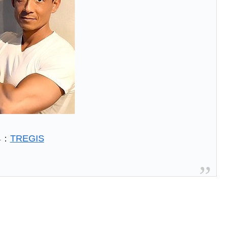
典：
TREGIS