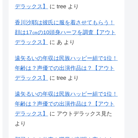
デラックス】
に
tree
より
香川沙耶は彼氏に服を着させてもらう！
顔は17㎝の10頭身ハーフを調査【アウト
デラックス】
に
あ
より
遠矢るいの年収は民族ハッピー組で1位！
年齢は？声優での出演作品は？【アウト
デラックス】
に
tree
より
遠矢るいの年収は民族ハッピー組で1位！
年齢は？声優での出演作品は？【アウト
デラックス】
に
アウトデラックス見た
より