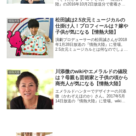
陸』の2016年10月2日放送分で密着され
ました。高校は女子高との事なので不思
議ですよね？また、彼女も気になりま
す。演奏中の腕の筋肉がスゴイと話題で
松田誠は2.5次元ミュージカルの
情熱大陸
すよ。
仕掛け人！プロフィールは？嫁や
子供が気になる【情熱大陸】
演劇プロデューサーの松田誠さんが2018
年1月28日放送の『情熱大陸』に登場。
2.5次元ミュージカルとは何なのでしょう
か？また、どこで見られるのか劇場につ
いて詳しく調べます。さらに結婚した嫁
や子供の情報も調べます。
川添微のwikiやエメラルドの値段
情熱大陸
は？母親も芸術家と子供の頃から
商売人が気になる【情熱大陸】
エメラルドハンターでデザイナーの川添
微（かわぞえほのか）さん。2017年5月
14日放送の『情熱大陸』に登場。wiki風
にプロフィールや経歴を調べます。子供
の頃から商売をしていたとか。また母親
も芸術家で有名人です。エメラルドジュ
エリーの値段も調査。