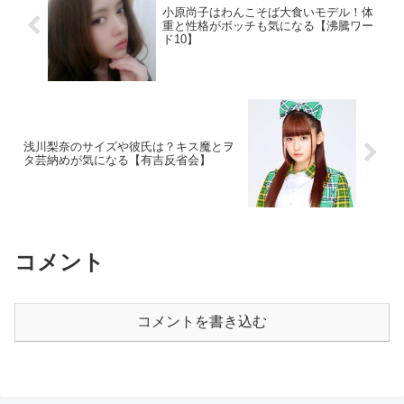
小原尚子はわんこそば大食いモデル！体
重と性格がボッチも気になる【沸騰ワー
ド10】
浅川梨奈のサイズや彼氏は？キス魔とヲ
タ芸納めが気になる【有吉反省会】
コメント
コメントを書き込む