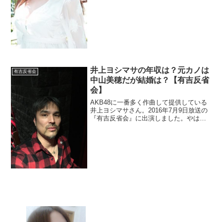
事故画像が話題のようです。どういった
画像なのか調べます。さらに彼氏につい
ても調査。
井上ヨシマサの年収は？元カノは
有吉反省会
中山美穂だが結婚は？【有吉反省
会】
AKB48に一番多く作曲して提供している
井上ヨシマサさん。2016年7月9日放送の
『有吉反省会』に出演しました。やはり
年収が気になりますよね。中山美穂さん
と噂もあったそうですね。現在は結婚さ
れているのか調べてみます。