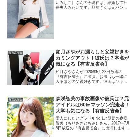
いみちこ）さんの今現在は、結婚して社
長夫人みたいです。旦那さんは元バンド
マンというので子供もチェック。親戚が
あまちゃんのモデルになったとか。
如月さやがお漏らしと父親好きを
有吉反省会
カミングアウト！彼氏は？本名が
気になる【有吉反省会】
如月さやさんが2020年5月23日放送の
『有吉反省会』に出演。お風呂も一緒に
入るほどの父親好きです。彼氏はヤキモ
チを焼かないのでしょうか？本名も調
査。
森咲智美の事故画像や彼氏は？元
有吉反省会
アイドルは60㎞マラソン完走者！
大学も気になる【有吉反省会】
愛人にしたいグラドルNo.1と話題の森咲
智美（もりさきともみ）さん。2017年7月
8日放送の『有吉反省会』に出演します。
元アイドルだったようです。ネットでは