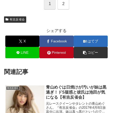
1
2
有吉反省会
シェアする
X
Facebook
はてブ
LINE
Pinterest
コピー
関連記事
青山めぐは日焼けが汚いが妹は黒
有吉反省会
過ぎ！ドS疑惑と彼氏は池田が気
になる【有吉反省会】
元レースクイーンやタレントの青山めぐ
さん。『有吉反省会』の2017年4月8日放
送分に出演。妹は真っ黒だというので調