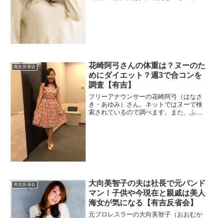
べます。さらにドSなのかもしれないコメ
ントがありました。彼氏を調べるとお笑
い芸人しずるの池田さんが浮上しまし
た。
花崎阿弓さんの体重は？ヌーのた
有吉反省会
めにダイエット？週3で合コンを
調査【有吉】
フリーアナウンサーの花崎阿弓（はなさ
き・あゆみ）さん。ネットではヌーで検
索されているので調べます。また、ふっ
くらしているので体重も調査。
大向美智子の夫は社長で元バンド
有吉反省会
マン！子供や今現在と親戚は美人
海女が気になる【有吉反省会】
元プロレスラーの大向美智子（おおむか