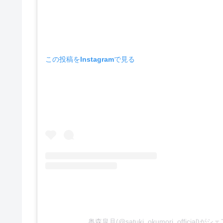
この投稿をInstagramで見る
奥森皐月(@satuki_okumori_official)