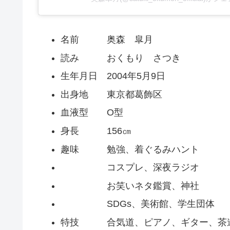
名前 奥森 皐月
読み おくもり さつき
生年月日 2004年5月9日
出身地 東京都葛飾区
血液型 O型
身長 156㎝
趣味 勉強、着ぐるみハント
コスプレ、深夜ラジオ
お笑いネタ鑑賞、神社
SDGs、美術館、学生団体
特技 合気道、ピアノ、ギター、茶