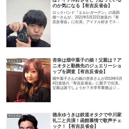
のか気になる【有吉反省会】
ロックバンド『エルレガーデン』の高田
雄一さんが、2021年5月22日放送の『有
吉反省会』に出演。アイドル好きでスタ
ッフとしてアイドルの手伝いをしている
とか。そこで、嫁の反応を調べます。
杏奈は畑中葉子の娘！父親は？ア
有吉反省会
ニオタと勤務先のジュエリーショ
ップを調査【有吉反省会】
畑中葉子さんの娘の杏奈さんが2019年5月
4日放送の『有吉反省会』に親子で出演。
父親は誰でしょうか？大学卒業後はジュ
エリーショップで働いているのでお店と
大学も調べます。
徳永ゆうきは鉄道オタクで中川家
有吉反省会
礼二と共演！函館慕情で歌声チェ
ック！【有吉反省会】