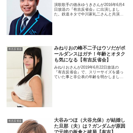
演歌歌手の徳永ゆうきさんが2016年6月4
日放送の『有吉反省会』に出演しまし
た。鉄道ネタで中川家礼二さんと共演し
たみたいで気になりますね。初の演歌曲
「函館慕情」をリリースしたので歌動画
も調べました。
みねりおの峰不二子はウソだがポ
有吉反省会
ールダンスはガチ！年齢とオタク
も気になる【有吉反省会】
みねりおさんが2019年6月22日放送の
『有吉反省会』で、スリーサイズを盛っ
ていた事と非公表の年齢を明かしまし
た。でもポールダンスとオタクはガチだ
というので調べます。
大谷みつほ（大谷允保）が結婚し
有吉反省会
た旦那（夫）は？ガンダムが原因
で元彼の板倉と破局【有吉】