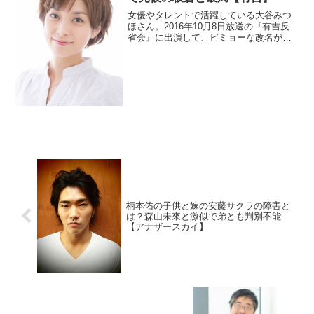
女優やタレントで活躍している大谷みつ
ほさん。2016年10月8日放送の『有吉反
省会』に出演して、ビミョーな改名が多
い事を反省しました。元カレがインパル
スの板倉俊之さんですが破局理由が面白
いとか。現在は結婚しているので旦那
（夫）もチェック。
柄本佑の子供と嫁の安藤サクラの障害と
は？森山未來と激似で弟とも判別不能
【アナザースカイ】