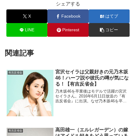
シェアする
X
Facebook
はてブ
LINE
Pinterest
コピー
関連記事
宮沢セイラは父親好きの元乃木坂
有吉反省会
46！ハーフ説や彼氏の噂が気にな
る！【有吉反省会】
乃木坂46を卒業後はモデルで活躍の宮沢
セイラさん。2016年6月11日放送の『有
吉反省会』に出演。なぜ乃木坂46を卒業
したのでしょうかね？ハーフの噂や彼氏
について調べていきます。
高田雄一（エルレガーデン）の嫁
有吉反省会
はアイドル好きをどう思っている