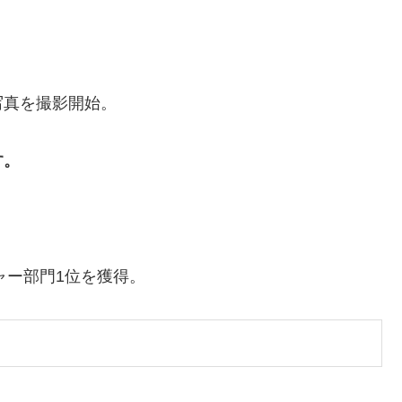
写真を撮影開始。
す。
。
ャー部門1位を獲得。