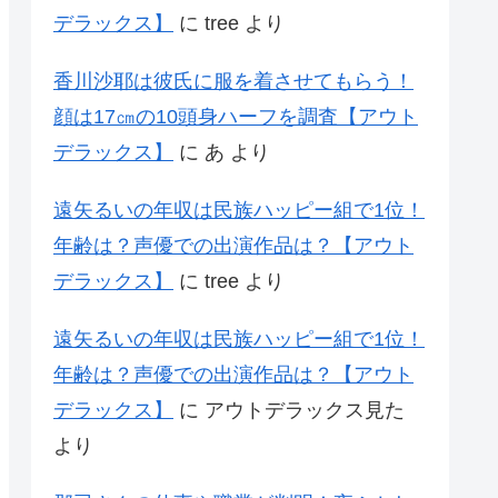
デラックス】
に
tree
より
香川沙耶は彼氏に服を着させてもらう！
顔は17㎝の10頭身ハーフを調査【アウト
デラックス】
に
あ
より
遠矢るいの年収は民族ハッピー組で1位！
年齢は？声優での出演作品は？【アウト
デラックス】
に
tree
より
遠矢るいの年収は民族ハッピー組で1位！
年齢は？声優での出演作品は？【アウト
デラックス】
に
アウトデラックス見た
より