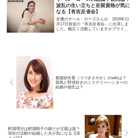
波乱の生い立ちと在留資格が気に
なる【有吉反省会】
女優のサヘル・ローズさんが、2018年11
月17日放送の『有吉反省会』に出演しま
した。幅広く活動していますがプライベ
ートが気になりますよね？そこで結婚や
彼氏の情報を調べます。ネットでは在留
資格について気になっている人が多いよ
うなので調査。
都築紗矢香（つづきさやか）のwikiは？
競馬と野球好きのミステリーハンターの
結婚や彼氏は？
鰐淵理沙は鰐淵晴子の娘だが父親は誰？
現在の活動や結婚した夫が気になる【深
イイ話】