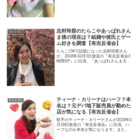
ますよね。また子供も調べたいと思いま
す。さらに。現在の彼氏も調査。
志村玲那のたらこやあっぱれさん
有吉反省会
ま後の現在は？結婚や彼氏とゲー
ム好きを調査【有吉反省会】
たらこCMで話題になった志村玲那さん
が、2018年10月3日放送の『有吉反省会2
時間SP』に出演。『あっぱれさんま大先
生』に出演していた元子役なので、現在
の活動を調べます。結婚や彼氏も情報も
チェック。
ティーナ・カリーナはハーフ？本
有吉反省会
名は？元デパ地下販売員が勤めた
店が気になる【有吉反省会】
歌手のティーナ・カリーナさんが2019年1
月19日放送の『有吉反省会』に出演。ハ
ーフなのか本名が気になります。また、
デパ地下で販売員時代のお店し調べま