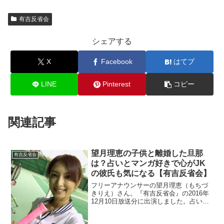
有吉反省会
シェアする
X
Facebook
はてブ
LINE
Pinterest
コピー
関連記事
望月理恵の子供と離婚した旦那
有吉反省会
は？占いとマンガ好きで心がJK
の彼氏も気になる【有吉反省会】
フリーアナウンサーの望月理恵（もちづ
きりえ）さん。『有吉反省会』の2016年
12月10日放送分に出演しました。占いや
マンガが好きで心も若くて女子高生の様
だとか。離婚した元旦那さんが気になり