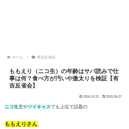
ホーム
有吉反省会
ももえり（ニコ生）の年齢はサバ読みで仕
事は何？食べ方が汚いや激太りを検証【有
吉反省会】
2016.10.22
2025.09.27
ニコ生主
や
ツイキャス
でも上位で話題の
ももえりさん
。