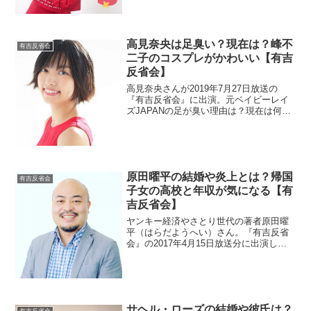
す。
高見奈央は足臭い？現在は？峰不
有吉反省会
二子のコスプレがかわいい【有吉
反省会】
高見奈央さんが2019年7月27日放送の
『有吉反省会』に出演。元ベイビーレイ
ズJAPANの足が臭い理由は？現在は何を
しているのか気になりますよね。
原田曜平の結婚や炎上とは？帰国
有吉反省会
子女の高校と年収が気になる【有
吉反省会】
ヤンキー経済やさとり世代の著者原田曜
平（はらだようへい）さん。『有吉反省
会』の2017年4月15日放送分に出演しま
した。博報堂さんの社員なので結婚が気
になりますね。さらに高校や年収につい
ても調べます。またTwitterが炎上したそ
うですよ。
サヘル・ローズの結婚や彼氏は？
有吉反省会