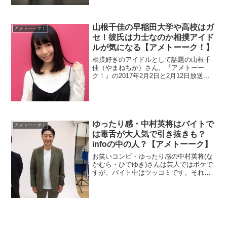
山根千佳の早稲田大学や高校はガ
アメトーーク！
セ！彼氏は力士なのか相撲アイド
ルが気になる【アメトーーク！】
相撲好きのアイドルとして話題の山根千
佳（やまねちか）さん。『アメトーー
ク！』の2017年2月2日と2月12日放送分
に出演します。彼氏は力士なのでしょう
か？また大学や高校が早稲田との噂で
す。でも情報源が怪しいので検証しま
す。
ゆったり感・中村英将はバイトで
アメトーーク！
は毒舌が大人気で引き抜きも？
infoの中の人？【アメトーーク】
お笑いコンビ・ゆったり感の中村英将(な
かむら・ひでゆき)さんは芸人ではボケで
すが、バイト中はツッコミです。それが
大人気で他所からヘッドハンティングの
話もあったとか。