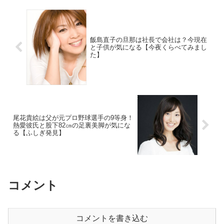
飯島直子の旦那は社長で会社は？今現在
と子供が気になる【今夜くらべてみまし
た】
尾花貴絵は父が元プロ野球選手の9等身！
熱愛彼氏と股下82㎝の足裏美脚が気にな
る【ふしぎ発見】
コメント
コメントを書き込む