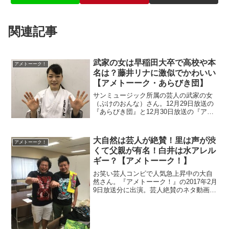
関連記事
武家の女は早稲田大卒で高校や本
アメトーーク！
名は？藤井リナに激似でかわいい
【アメトーーク・あらびき団】
サンミュージック所属の芸人の武家の女
（ぶけのおんな）さん。12月29日放送の
『あらびき団』と12月30日放送の『アメ
トーーク！』に出演。かわいいと話題み
たいですね。藤井リナさんと似ているの
で画像で比べます。また高学歴なので高
大自然は芸人が絶賛！里は声が渋
アメトーーク！
校と本名も調べます。
くて父親が有名！白井は水アレル
ギー？【アメトーーク！】
お笑い芸人コンビで人気急上昇中の大自
然さん。『アメトーーク！』の2017年2月
9日放送分に出演。芸人絶賛のネタ動画を
チェックします。里さんはハーフの沖縄
育ちで、いい声が特徴的ですが父親は有
名だそうです。また白井さんの水アレル
ギーも調査。