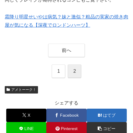
霜降り明星せいやは病気？妹と激似？粗品の実家の焼き肉
屋が気になる【深夜でロンドンハーツ】
前へ
1
2
アメトーーク！
シェアする
X
Facebook
はてブ
LINE
Pinterest
コピー