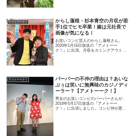
からし蓮根・杉本青空の月収が若
アメトーーク！
手1位でヒモ卒業！嫁は元社長で
画像が気になる！
お笑いコンビ芸人のからし蓮根さん。
2020年1月16日放送の『アメトーー
ク！』に出演。月収をカミングアウトし
ました。杉本青空さんの嫁が美人でスゴ
イ収入でした。
パーパーの不仲の理由は？あいな
アメトーーク！
ぷぅは笑いに無興味のカジノディ
ーラー？【アメトーーク！】
男女のお笑いコンビのパーパーさんが、
2018年5月17日放送の『アメトーー
ク！』に出演しました。コンビ仲が悪く
て不仲で話題です。そこでエピソードと
その理由を調べます。また、あいなぷぅ
さんは笑いに興味がなくカジノのディー
ラーをしているという点も調査。