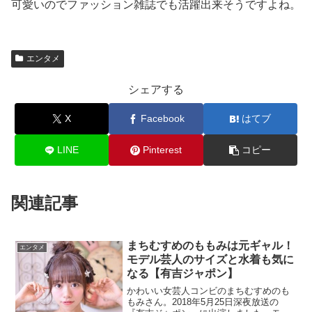
可愛いのでファッション雑誌でも活躍出来そうですよね。
エンタメ
シェアする
X
Facebook
はてブ
LINE
Pinterest
コピー
関連記事
まちむすめのももみは元ギャル！
エンタメ
モデル芸人のサイズと水着も気に
なる【有吉ジャポン】
かわいい女芸人コンビのまちむすめのも
もみさん。2018年5月25日深夜放送の