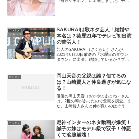
『有吉ジャポン』に出演しました。モデ
ルとして活躍中なので体重やサイズを調
べます。また、水着画像を探していきま
す。モデルになる前はギャルだったいう
ので当時の画像も調べます。
SAKURAIは歌ネタ芸人！結婚や
エンタメ
本名は？芸歴21年でテレビ初出演
の苦労人！
芸人のSAKURAI（さくらい）さんが、
2021年6月30日放送の『水曜日のダウン
タウン』に出演。結婚しているか？プロ
フィールを中心に本名も調べます。
岡山天音の父親は誰？似てるの
エンタメ
は？山崎賢人と仲良過ぎが気にな
る！
俳優の岡山天音（おかやまあまね）さん
は、2世の噂があったので父親を調査。ま
た、山崎賢人さんと仲が良いのはそうい
う関係なのか調べました。
尼神インターのネタ動画が爆笑！
エンタメ
誠子の妹はモデル級で双子！仲悪
くて涙腺崩壊！