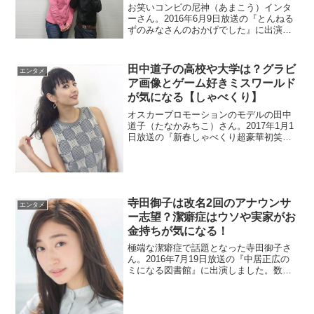
お笑いコンビの尼神（あまこう）インタ
ーさん。2016年6月9日放送の『とんねる
ずのみなさんのおかげでした』に出演し
ました。なりきり女キャラのネタが面白
いですよね。誠子さんの妹が双子でモデ
ル級の美人というので調べました。
田中道子の高校や大学は？グラビ
エンタメ
ア画像とゲーム好きミスワールド
が気になる【しゃべくり】
オスカープロモーションのモデルの田中
道子（たなかみちこ）さん。2017年1月1
日放送の『新春しゃべくり超豪華初笑
い』に出演しました。。ミスワールド日
本代表で、大学の時にモデルとして活
躍。どこの大学なのか高校も調べます。
週刊現代さんでグラビアにも挑戦しまし
た。
寺田御子は改名2回のアナウンサ
エンタメ
ー志望？潔癖症はウソや実家がお
金持ちが気になる！
極端な潔癖症で話題となった寺田御子さ
ん。2016年7月19日放送の『中居正広の
ミになる図書館』に出演しました。数々
の潔癖症はホントですかね？実家はお金
持ちとの噂も気になります。改名前はセ
ントフォーススプラウトに所属していた