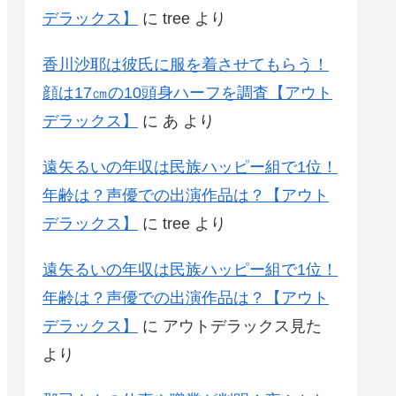
デラックス】
に
tree
より
香川沙耶は彼氏に服を着させてもらう！
顔は17㎝の10頭身ハーフを調査【アウト
デラックス】
に
あ
より
遠矢るいの年収は民族ハッピー組で1位！
年齢は？声優での出演作品は？【アウト
デラックス】
に
tree
より
遠矢るいの年収は民族ハッピー組で1位！
年齢は？声優での出演作品は？【アウト
デラックス】
に
アウトデラックス見た
より