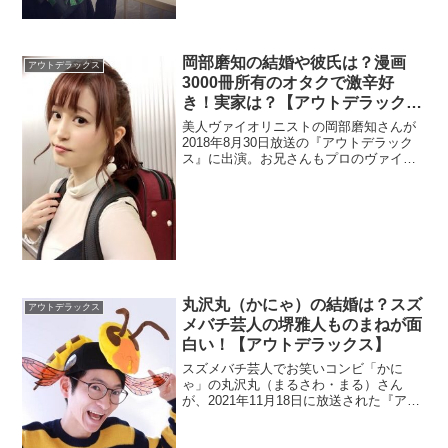
いる理由を調べます。
岡部磨知の結婚や彼氏は？漫画
アウトデラックス
3000冊所有のオタクで激辛好
き！実家は？【アウトデラック
ス】
美人ヴァイオリニストの岡部磨知さんが
2018年8月30日放送の『アウトデラック
ス』に出演。お兄さんもプロのヴァイオ
リニストらしいですよ。こうなると実家
はお金持ちなのでしょうか？さらに、結
婚や彼氏の情報もチェック。
丸沢丸（かにゃ）の結婚は？スズ
アウトデラックス
メバチ芸人の堺雅人ものまねが面
白い！【アウトデラックス】
スズメバチ芸人でお笑いコンビ「かに
ゃ」の丸沢丸（まるさわ・まる）さん
が、2021年11月18日に放送された『アウ
トデラックス』に出演。結婚と堺雅人さ
んのものまねを調査。