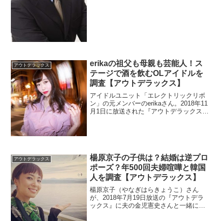
erikaの祖父も母親も芸能人！ス
アウトデラックス
テージで酒を飲むOLアイドルを
調査【アウトデラックス】
アイドルユニット「エレクトリックリボ
ン」の元メンバーのerikaさん。2018年11
月1日に放送された『アウトデラックス』
に出演しました。お祖父さんが芸能人で
大スターで、母親も女優だとか。また、
アイドルをしながらOLだったそうです。
以上を調査。
楊原京子の子供は？結婚は逆プロ
アウトデラックス
ポーズ？年500回夫婦喧嘩と韓国
人を調査【アウトデラックス】
楊原京子（やなぎはらきょうこ）さん
が、2018年7月19日放送の『アウトデラ
ックス』に夫の金児憲史さんと一緒に出
演しました。子供と韓国人で検索されて