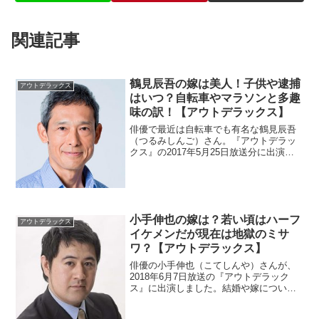
関連記事
鶴見辰吾の嫁は美人！子供や逮捕
アウトデラックス
はいつ？自転車やマラソンと多趣
味の訳！【アウトデラックス】
俳優で最近は自転車でも有名な鶴見辰吾
（つるみしんご）さん。『アウトデラッ
クス』の2017年5月25日放送分に出演。
昔は逮捕されていたとの情報がありま
す。いつの話なのか調べます。美人な嫁
がいているので子供も調べます。
小手伸也の嫁は？若い頃はハーフ
アウトデラックス
イケメンだが現在は地獄のミサ
ワ？【アウトデラックス】
俳優の小手伸也（こてしんや）さんが、
2018年6月7日放送の『アウトデラック
ス』に出演しました。結婚や嫁について
気になりますよね。若い頃はハーフのよ
うでイケメンらしいので画像を調査。