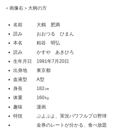
＜画像右＞大柄の方
名前 大鶴 肥満
読み おおつる ひまん
本名 粕谷 明弘
読み かすや あきひろ
生年月日 1991年7月20日
出身地 東京都
血液型 A型
身長 182㎝
体重 160㎏
趣味 漫画
特技 ぷよぷよ、実況パワフルプロ野球
金券のレートが分かる、食べ放題