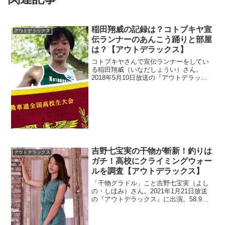
稲田翔威の記録は？コトブキヤ宣
アウトデラックス
伝ランナーのあんこう踊りと部屋
は？【アウトデラックス】
コトブキヤさんで宣伝ランナーをしてい
る稲田翔威（いなだしょうい）さん。
2018年5月10日放送の『アウトデラック
ス』に出演しました。かつて箱根駅伝で
ガルパン好きで有名になり、それが縁で
コトブキヤさんに就職した経緯を調べま
す。あんこう踊りとは何のことでしょう
か？
吉野七宝実の干物が斬新！釣りは
アウトデラックス
ガチ！高校にクライミングウォー
ルを調査【アウトデラックス】
「干物グラドル」こと吉野七宝実（よし
の・しほみ）さん。2021年1月21日放送
の『アウトデラックス』に出演。58.9㎏
のマグロを釣り上げ、ブランドを立ち上
げたという点を調査。