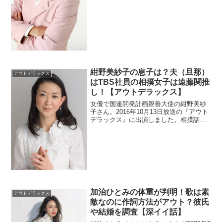
山が見えるそうです。また子供たちは美
男美女揃いです。長男はボクサーでそし
てプロレスラーの娘もいているとか。
紺野美紗子の息子は？夫（旦那）
アウトデラックス
はTBS社員の相撲女子は遠藤関推
し！【アウトデラックス】
女優で国連開発計画親善大使の紺野美紗
子さん。2016年10月13日放送の『アウト
デラックス』に出演しました。相撲話を
語り尽くすそうです。そんな相撲女子は
遠藤関のファンです。相撲エピソードに
迫りたいと思います。テレビ局の社員と
結婚して息子さんがいてるみたいです。
加治ひとみの体重が判明！歌は素
アウトデラックス
敵なのに作詞方法がアウト？彼氏
や結婚を調査【深イイ話】