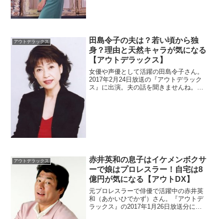
田島令子の夫は？若い頃から独
アウトデラックス
身？理由と天然キャラが気になる
【アウトデラックス】
女優や声優として活躍の田島令子さん。
2017年2月24日放送の『アウトデラック
ス』に出演。夫の話を聞きませんね。若
い頃はどうだったのでしょうか？ずっと
独身なのか調べます。天然キャラや不思
議ちゃんと呼ばれてるエピソードを調
査。
赤井英和の息子はイケメンボクサ
アウトデラックス
ーで娘はプロレスラー！自宅は8
億円が気になる【アウトDX】
元プロレスラーで俳優で活躍中の赤井英
和（あかいひでかず）さん。『アウトデ
ラックス』の2017年1月26日放送分に出
演しました。成城にある自宅からは富士