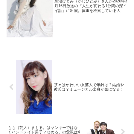
加治ひとみ（かじひとみ）さんが2020年3
月16日放送の『人生が変わる1分間の深イ
イ話』に出演。体重を検索している人が
多いので調べます。彼氏より作詞が優先
を調査。
茶々はかわいい女芸人で年齢は？結婚や
彼氏は？ミュージカル出身が気になる！
もも（芸人）まもる。はヤンキーではな
くハンドメイド男子？せめる。の父親は4