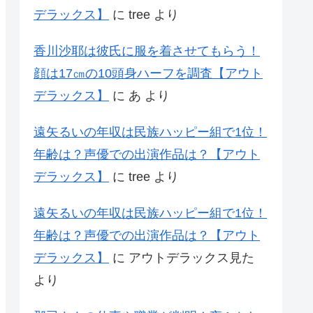
デラックス】
に
tree
より
香川沙耶は彼氏に服を着させてもらう！
顔は17㎝の10頭身ハーフを調査【アウト
デラックス】
に
あ
より
遠矢るいの年収は民族ハッピー組で1位！
年齢は？声優での出演作品は？【アウト
デラックス】
に
tree
より
遠矢るいの年収は民族ハッピー組で1位！
年齢は？声優での出演作品は？【アウト
デラックス】
に
アウトデラックス見た
より