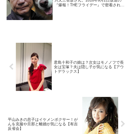
川又三智彦さん。2016年9月2日放送の
『爆報！THEフライデー』で密着されま
した。CMを思い出す人もいてませんか？
2度の脳梗塞と崖からの転落事故や会社の
清算に自己破産をしてました。その後の
現在の仕事や年収を調べます。
君島十和子の娘は？次女はモノノフで長
女は宝塚？夫は隠し子が気になる【アウ
トデラックス】
平山みきの息子はイケメンボクサー！が
んを克服や旦那と離婚が気になる【有吉
反省会】