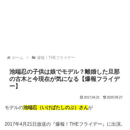
ホーム
爆報！THEフライデー
池端忍の子供は娘でモデル？離婚した旦那
の古木と今現在が気になる【爆報フライデ
ー】
2017.04.21
2025.09.27
モデルの
池端忍（いけばたしのぶ）さん
が
2017年4月21日放送の『爆報！THEフライデー』に出演。