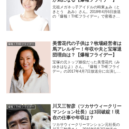
元祖メガネっ子アイドルの時東ぁみ（と
きとう あみ）さん。2018年4月6日放送
の『爆報！THEフライデー』で密着され
ました。現在はどうされているのでしょ
うか？また、結婚した旦那が気になるの
で調べます。メガネの印象が強いです
が、メガネなしの画像も調査。
美雪花代の子供は？牧場経営者は
爆報！THEフライデー
馬アレルギー！年収や夫と宝塚退
団理由は？【爆報フライデー】
宝塚の元トップ娘役だった美雪花代（み
ゆきはなよ）さん。『爆報！THEフライ
デー』の2017年4月7日放送分に出演しま
す。21歳で宝塚を退団したので理由は何
だったのでしょうか？今現在は牧場経営
者です。どこなのか住所も調べます。年
収や夫と子供も調査。
川又三智彦（ツカサウィークリー
爆報！THEフライデー
マンション社長）は3回破綻！現
在の仕事や年収は？
ツカサウィークリーマンション元社長の