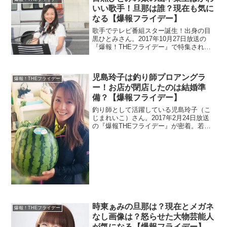
いい歌手！旦那は誰？現在も気に
なる【爆報フライデー】
歌手でテレビ番組スター誕生！出身の目
黒ひとみさん。2017年10月27日放送の
『爆報！THEフライデー』で特集されま
す。芸能界引退後と現在が気になりま
す。娘さんは歌手なので、旦那の情報と
共に調査。
児島玲子は釣り師プロアングラ
爆報！THEフライデー
ー！お店が閉店したのは結婚準
備？【爆報フライデー】
釣り師として活躍している児島玲子（こ
じまれいこ）さん。2017年2月24日放送
の『爆報THEフライデー』が密着。若い
頃はモデル活動をしていたそうです。こ
れだけ美人だと結婚が気になりますね。
またBARのオーナーですが閉店したとの
情報がありました。
時東ぁみの旦那は？現在とメガネ
爆報！THEフライデー
なし画像は？怒らせた大物芸能人
が気になる【爆報フライデー】