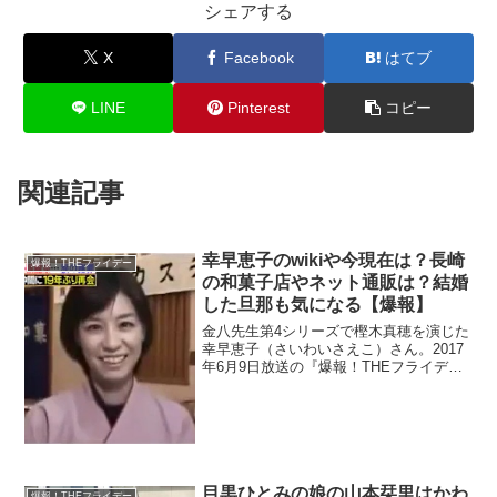
シェアする
X
Facebook
はてブ
LINE
Pinterest
コピー
関連記事
幸早恵子のwikiや今現在は？長崎
爆報！THEフライデー
の和菓子店やネット通販は？結婚
した旦那も気になる【爆報】
金八先生第4シリーズで樫木真穂を演じた
幸早恵子（さいわいさえこ）さん。2017
年6月9日放送の『爆報！THEフライデ
ー』に登場。wikiがないのでプロフィール
を調べます。今現在は長崎県で和菓子屋
の若女将です。住所や通販と結婚した旦
那さんを調べます。
目黒ひとみの娘の山本栞里はかわ
爆報！THEフライデー