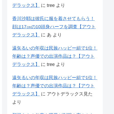
デラックス】
に
tree
より
香川沙耶は彼氏に服を着させてもらう！
顔は17㎝の10頭身ハーフを調査【アウト
デラックス】
に
あ
より
遠矢るいの年収は民族ハッピー組で1位！
年齢は？声優での出演作品は？【アウト
デラックス】
に
tree
より
遠矢るいの年収は民族ハッピー組で1位！
年齢は？声優での出演作品は？【アウト
デラックス】
に
アウトデラックス見た
より