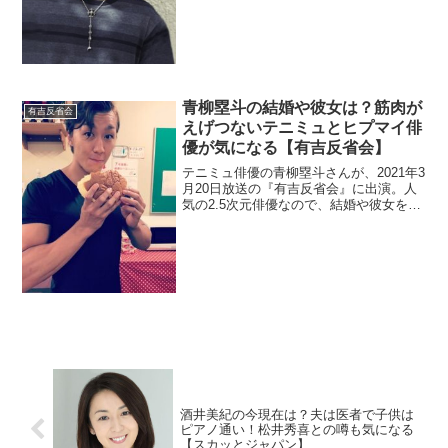
あるらしいので調べました。
青柳塁斗の結婚や彼女は？筋肉が
有吉反省会
えげつないテニミュとヒプマイ俳
優が気になる【有吉反省会】
テニミュ俳優の青柳塁斗さんが、2021年3
月20日放送の『有吉反省会』に出演。人
気の2.5次元俳優なので、結婚や彼女を調
べます。とんでもない筋肉を鍛えたきっ
かけを調査。
酒井美紀の今現在は？夫は医者で子供は
ピアノ通い！松井秀喜との噂も気になる
【スカッとジャパン】