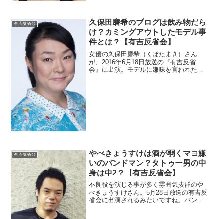
査。
久保田磨希のブログは飲み物だら
有吉反省会
け？カミングアウトしたモデル事
件とは？【有吉反省会】
女優の久保田磨希（くぼたまき）さん
が、2016年6月18日放送の『有吉反省
会』に出演。モデルに嫌味を言われたら
しいので誰なのか調べます。
やべきょうすけは酒が弱くマヨ嫌
有吉反省会
いのバンドマン？タトゥー男の中
身は中2？【有吉反省会】
不良役を演じる事が多く雰囲気抜群のや
べきょうすけさん。5月28日放送の有吉反
省会に出演されるみたいですね。バンド
マン？タトゥーは本物？と気になる事が
多いです。酒が弱いという意外な一面も