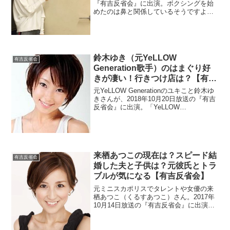
『有吉反省会』に出演。ボクシングを始
めたのは鼻と関係しているそうですよ。
兄達のおかげで学校ではいじめられたエ
ピソードを調べました。
鈴木ゆき（元YeLLOW
有吉反省会
Generation歌手）のはまぐり好
きが凄い！行きつけ店は？【有吉
反省会】
元YeLLOW Generationのユキこと鈴木ゆ
きさんが、2018年10月20日放送の『有吉
反省会』に出演。「YeLLOW
Generation」時代の画像や活動が気にな
りますね。はまぐりをよく食べている行
きつけのお店を調べます。
来栖あつこの現在は？スピード結
有吉反省会
婚した夫と子供は？元彼氏とトラ
ブルが気になる【有吉反省会】
元ミニスカポリスでタレントや女優の来
栖あつこ（くるすあつこ）さん。2017年
10月14日放送の『有吉反省会』に出演し
ました。結婚していたので夫や子供を調
べます。ところで、以前は元彼氏とトラ
ブルになったようです。現在の活動も調