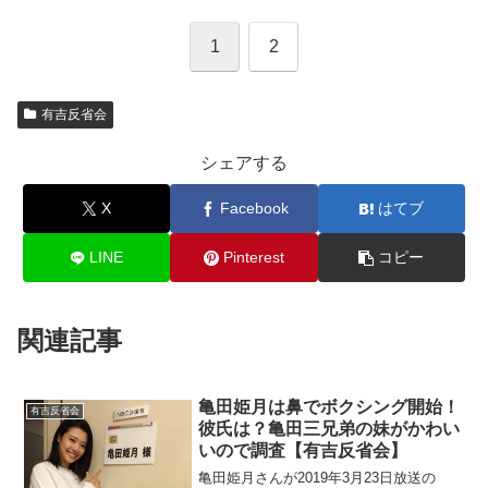
1
2
有吉反省会
シェアする
X
Facebook
はてブ
LINE
Pinterest
コピー
関連記事
亀田姫月は鼻でボクシング開始！
有吉反省会
彼氏は？亀田三兄弟の妹がかわい
いので調査【有吉反省会】
亀田姫月さんが2019年3月23日放送の