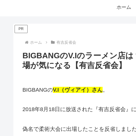
ホーム
PR
ホーム
有吉反省会
BIGBANGのV.Iのラーメン
場が気になる【有吉反省会】
BIGBANGの
V.I（ヴィアイ）さん
。
2018年8月18日に放送された『有吉反省会』
偽名で柔術大会に出場したことを反省しまし