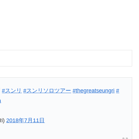
ず
#スンリ
#スンリソロツアー
#thegreatseungri
#
a
Ri)
2018年7月11日