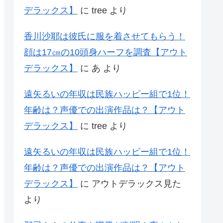
デラックス】
に
tree
より
香川沙耶は彼氏に服を着させてもらう！
顔は17㎝の10頭身ハーフを調査【アウト
デラックス】
に
あ
より
遠矢るいの年収は民族ハッピー組で1位！
年齢は？声優での出演作品は？【アウト
デラックス】
に
tree
より
遠矢るいの年収は民族ハッピー組で1位！
年齢は？声優での出演作品は？【アウト
デラックス】
に
アウトデラックス見た
より