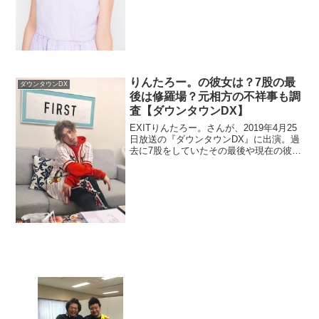
生なので学校や彼氏も調査。
りんたろー。の彼女は？7股の最
ダウンタウンDX
後は修羅場？元相方の不祥事も調
査【ダウンタウンDX】
EXITりんたろー。さんが、2019年4月25
日放送の『ダウンタウンDX』に出演。過
去に7股をしていたその最後や現在の彼女
チェック。また、元相方の不祥事につい
ても調べます。