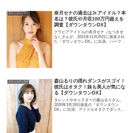
奈月セナの過去はJr.アイドル？本
ダウンタウンDX
名は？彼氏や月収100万円超えを
調査【ダウンタウンDX】
グラビアアイドルの奈月セナ（なつきせ
な）さんが、2021年11月25日に放送され
た『ダウンタウンDX』に出演。ハーフっ
ぽい名前なので本名と過去も調べます。
森山るりの揺れダンスがスゴイ！
ダウンタウンDX
彼氏はオタク！妹も美人が気にな
る【ダウンタウンDX】
タレントやキャスターの森山るりさん。
2020年3月19日放送の『ダウンタウン
DX』に出演。アイドルオタクでダンスを
完コピして公開しています。オタクの彼
氏の画像も探します。