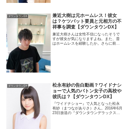
兼近大樹は元ホームレス！彼女
ダウンタウンDX
は？ケツバット要員と元相方の不
祥事を調査【ダウンタウンDX】
兼近大樹さんは女性不信になったそうで
すが彼女が気になりますよね。また、昔
はホームレスを経験したか。さらに前の
コンビの解散理由が相方の不祥事という
ので調べました。
松永有紗の告白動画？ワイドナシ
ダウンタウンDX
ョーで人気のバトン女子の高校や
彼氏は？【ダウンタウンDX】
『ワイドナショー』で人気となった松永
有紗（まつながありさ）さん。2016年6月
23日放送の『ダウンタウンデラックス』
に出演しました。告白動画とはどういう
事なんですかね？バトン女子らしいので
すがこの意味も何でしょうか？また高校