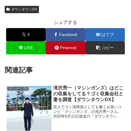
ダウンタウンDX
シェアする
X
Facebook
はてブ
LINE
Pinterest
コピー
関連記事
滝沢秀一（マシンガンズ）はどこ
ダウンタウンDX
の収集をしてる？ゴミ収集会社と
妻を調査【ダウンタウンDX】
芸人でゴミ清掃員としても働くお笑いコ
ンビ「マシンガンズ」の滝沢秀一さん。
2020年6月11日放送の『ダウンタウン
DX』に出演。勤務する会社や妻を調査。