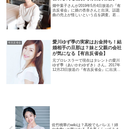
畑中葉子さんが2019年5月4日放送の『有
吉反省会』に娘の杏奈さんと出演。話題
曲の売上が怪しいという点を調査。若い
頃に出たロマンポルノは、浜田雅功さん
もお世話になったとか。
愛川ゆず季の実家はお金持ち！結
有吉反省会
婚相手の旦那は？妹と父親の会社
が気になる【有吉反省会】
元プロレスラーで現在はタレントの愛川
ゆず季（あいかわゆずき）さん。2017年
12月23日放送の『有吉反省会』に出演し
ました。実家はホワイトハウスと呼ばれ
る豪邸だとか。父親が社長らしいので会
社名をチェックします。また、結婚した
旦那とHカップの妹を調べます。
佐竹桃華のwikiは？高校でもバレエ！姉