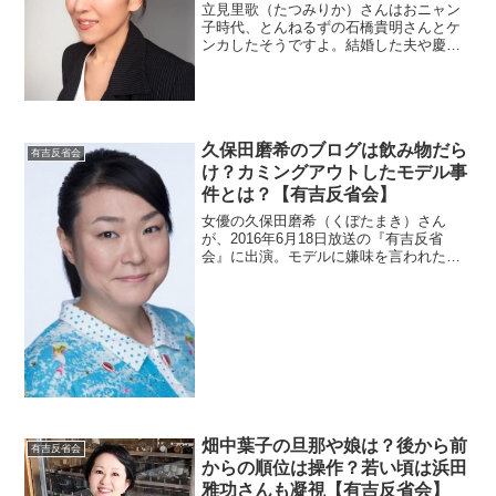
立見里歌（たつみりか）さんはおニャン
子時代、とんねるずの石橋貴明さんとケ
ンカしたそうですよ。結婚した夫や慶応
大学卒の息子も気になりますね。今現在
についても調査。
久保田磨希のブログは飲み物だら
有吉反省会
け？カミングアウトしたモデル事
件とは？【有吉反省会】
女優の久保田磨希（くぼたまき）さん
が、2016年6月18日放送の『有吉反省
会』に出演。モデルに嫌味を言われたら
しいので誰なのか調べます。
畑中葉子の旦那や娘は？後から前
有吉反省会
からの順位は操作？若い頃は浜田
雅功さんも凝視【有吉反省会】