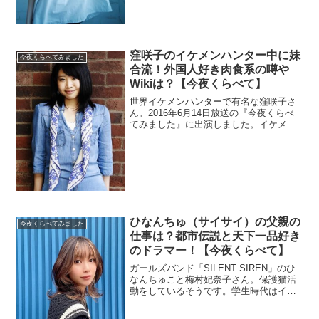
よ。またいじめられていて友達が少ない
らしいです。
窪咲子のイケメンハンター中に妹
今夜くらべてみました
合流！外国人好き肉食系の噂や
Wikiは？【今夜くらべて】
世界イケメンハンターで有名な窪咲子さ
ん。2016年6月14日放送の『今夜くらべ
てみました』に出演しました。イケメン
ハンターが分からないのでWikiが気にな
ります。外国人が好きみたいで肉食系女
子の噂があるようです。さらに、溺愛し
ているという妹を調査も。
ひなんちゅ（サイサイ）の父親の
今夜くらべてみました
仕事は？都市伝説と天下一品好き
のドラマー！【今夜くらべて】
ガールズバンド「SILENT SIREN」のひ
なんちゅこと梅村妃奈子さん。保護猫活
動をしているそうです。学生時代はイン
ドネシアで暮らしていたので、父親の仕
事が気になりますね。