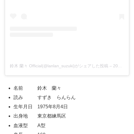
鈴木 蘭々 Official(@lanlan_suzuki)がシェアした投稿
–
2018年 9月月3日午前2時17分PDT
名前 鈴木 蘭々
読み すずき らんらん
生年月日 1975年8月4日
出身地 東京都練馬区
血液型 A型