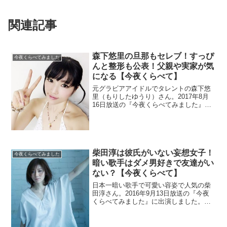
関連記事
森下悠里の旦那もセレブ！すっぴ
今夜くらべてみました
んと整形も公表！父親や実家が気
になる【今夜くらべて】
元グラビアアイドルでタレントの森下悠
里（もりしたゆうり）さん。2017年8月
16日放送の『今夜くらべてみました』に
出演します。父親のお陰で元々セレブ生
活でしたが、結婚した旦那もセレブだと
か。整形のカミングアウトやすっぴんの
公開などで話題です。
柴田淳は彼氏がいない妄想女子！
今夜くらべてみました
暗い歌手はダメ男好きで友達がい
ない？【今夜くらべて】
日本一暗い歌手で可愛い容姿で人気の柴
田淳さん。2016年9月13日放送の『今夜
くらべてみました』に出演しました。暗
過ぎるという歌詞を見ていきます。恋愛
運がなく元彼はダメ男ばかりらしいで
す。その影響か妄想が面白いそうです