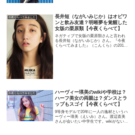
長井短（ながいみじか）はオビワ
今夜くらべてみました
ンと飲み友達？明晰夢を覚醒した
女版の栗原類【今夜くらべて】
ネガティブで女版の栗原類さんと言われ
る長井短（ながいみじか）さん。『今夜
くらべてみました』（こんくら）の2016
年11月8日放送分に出演しました。栗原類
さんにそっくりですよね。オビワンと飲
み友達ってどういう事でしょうか。明晰
夢を見る事が出来る点も調査。
ハーヴィー瑛美のwikiや学校は？
今夜くらべてみました
ハーフ美女の両親は？ダンスとラ
ップもスゴイ【今夜くらべて】
9等身モデルで20年に一人の逸材というハ
ーヴィー瑛美（えいみ）さん。渡辺直美
さんが会いたい中学生です。wikiがないの
でプロフィールや学校を調査。両親の事
も調べます。