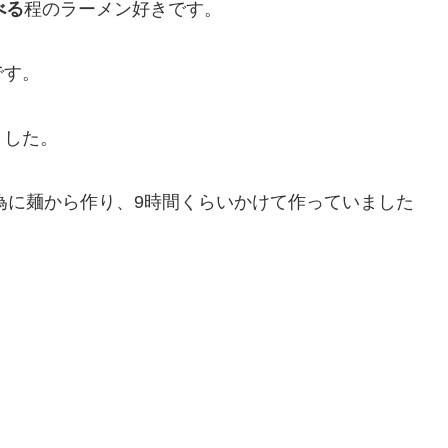
べる
程のラーメン好きです。
です。
ました。
の為に麺から作り、9時間くらいかけて作っていました