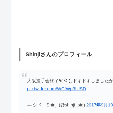
Shinjiさんのプロフィール
大阪握手会終了٩( ᐛ )و
pic.twitter.com/WCfWp3IUSD
— シド Shinji (@shinji_sid)
2017年9月1