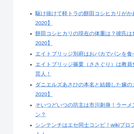
駆け抜けて軽トラの餅田コシヒカリがか
2020】
餅田コシヒカリの現在の体重は？彼氏は
2020】
エイトブリッジ別府はおバカでパンを食べ
エイトブリッジ篠栗（ささぐり）は教員
芸人！
ダニエルズあさひの本名と結婚した嫁の
2020】
そいつどいつの坊主は市川刺身！ラーメン
ン？
シンテンチはエセ同士コンビ！wikiプ