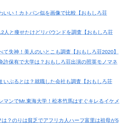
わいい！カトパン似を画像で比較【おもしろ荘
12人と痩せたけどリバウンドを調査【おもしろ荘
て失神！美人のいとこも調査【おもしろ荘2020】
免許保有で大学は？おもしろ荘出演の照英モノマネ
まいぷるとは？就職した会社も調査【おもしろ荘
マンでMr.東海大学！松本竹馬はすぐキレるイケメ
ロフは？のりは貧乏でアフリカ人ハーフ富里は祖母が5