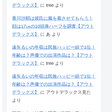
デラックス】
に
tree
より
香川沙耶は彼氏に服を着させてもらう！
顔は17㎝の10頭身ハーフを調査【アウト
デラックス】
に
あ
より
遠矢るいの年収は民族ハッピー組で1位！
年齢は？声優での出演作品は？【アウト
デラックス】
に
tree
より
遠矢るいの年収は民族ハッピー組で1位！
年齢は？声優での出演作品は？【アウト
デラックス】
に
アウトデラックス見た
より