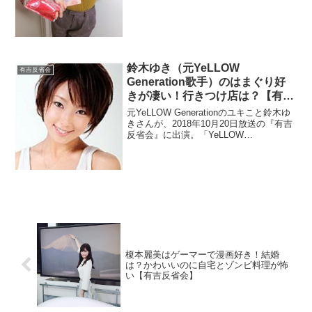
鈴木ゆき（元YeLLOW
有吉反省会
Generation歌手）のはまぐり好
きが凄い！行きつけ店は？【有吉
反省会】
元YeLLOW Generationのユキこと鈴木ゆ
きさんが、2018年10月20日放送の『有吉
反省会』に出演。「YeLLOW
Generation」時代の画像や活動が気にな
りますね。はまぐりをよく食べている行
きつけのお店を調べます。
榎本麗美はゲーマーで漫画好き！結婚
は？かわいいのに自宅とゾンビ料理が怖
い【有吉反省会】