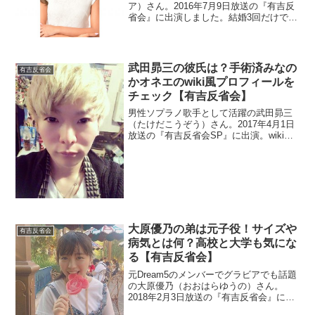
ア）さん。2016年7月9日放送の『有吉反
省会』に出演しました。結婚3回だけでも
驚きですよね。さらに子供の教育方針が
話題みたいなのでその点を調べます。
武田昴三の彼氏は？手術済みなの
有吉反省会
かオネエのwiki風プロフィールを
チェック【有吉反省会】
男性ソプラノ歌手として活躍の武田昴三
（たけだこうぞう）さん。2017年4月1日
放送の『有吉反省会SP』に出演。wikiが
ないのでプロフィールを調べます。気に
なるのは彼氏の存在ですよね。さらに手
術済みなのかも調べます。
大原優乃の弟は元子役！サイズや
有吉反省会
病気とは何？高校と大学も気にな
る【有吉反省会】
元Dream5のメンバーでグラビアでも話題
の大原優乃（おおはらゆうの）さん。
2018年2月3日放送の『有吉反省会』に出
演しました。やはりサイズが気になりま