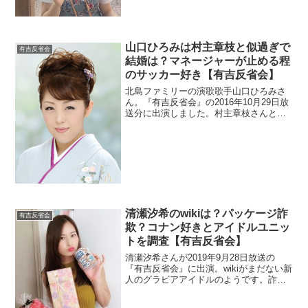
すよね。病気で検索されている理由を調
べます。元子役の弟、高校と大学の情報
も調査。
山口ひろみは村主章枝と似過ぎで
有吉反省会
結婚は？マネージャーが止める程
のサッカー好き【有吉反省会】
北島ファミリーの演歌歌手山口ひろみさ
ん。『有吉反省会』の2016年10月29日放
送分に出演しました。村主章枝さんとそ
っくりですよね。有名なマリノスサポー
ターで大のサッカー好きらしいです。結
婚しているのか調査。
清瀬汐希のwikiは？パッケージ詐
有吉反省会
欺？コナン好きとアイドルユニッ
トを調査【有吉反省会】
清瀬汐希さんが2019年9月28日放送の
『有吉反省会』に出演。wikiがまだない新
人のグラビアアイドルのようです。詐欺
と言われるDVD画像を探します。アイド
ル活動の動画も調べます