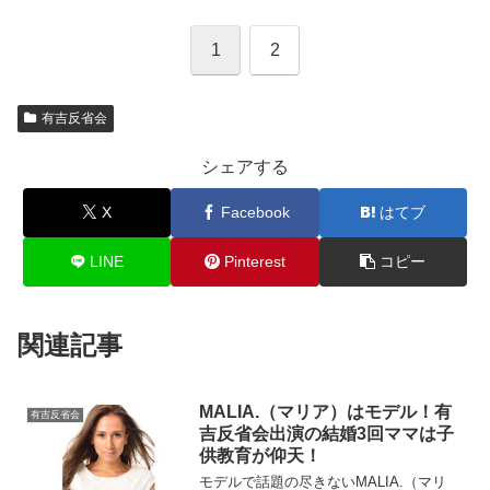
1
2
有吉反省会
シェアする
X
Facebook
はてブ
LINE
Pinterest
コピー
関連記事
MALIA.（マリア）はモデル！有
有吉反省会
吉反省会出演の結婚3回ママは子
供教育が仰天！
モデルで話題の尽きないMALIA.（マリ