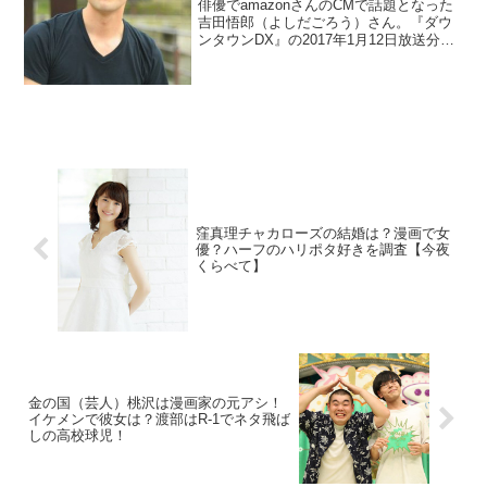
俳優でamazonさんのCMで話題となった
吉田悟郎（よしだごろう）さん。『ダウ
ンタウンDX』の2017年1月12日放送分に
出演しました。wikiの情報も少ないのは急
ブレイクの証ですよね。大学などのプロ
フィールを調べます。また彼女を怒るこ
とが出来ないそうですよ。
窪真理チャカローズの結婚は？漫画で女
優？ハーフのハリポタ好きを調査【今夜
くらべて】
金の国（芸人）桃沢は漫画家の元アシ！
イケメンで彼女は？渡部はR-1でネタ飛ば
しの高校球児！