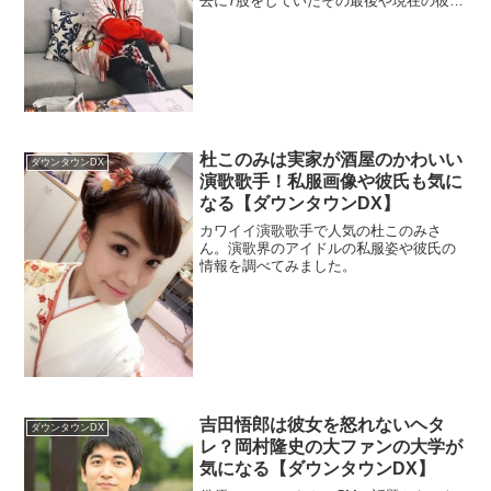
去に7股をしていたその最後や現在の彼女
チェック。また、元相方の不祥事につい
ても調べます。
杜このみは実家が酒屋のかわいい
ダウンタウンDX
演歌歌手！私服画像や彼氏も気に
なる【ダウンタウンDX】
カワイイ演歌歌手で人気の杜このみさ
ん。演歌界のアイドルの私服姿や彼氏の
情報を調べてみました。
吉田悟郎は彼女を怒れないヘタ
ダウンタウンDX
レ？岡村隆史の大ファンの大学が
気になる【ダウンタウンDX】