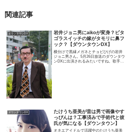
関連記事
岩井ジョニ男にaikoが変身？ピタ
ダウンタウンDX
ゴラスイッチの嫁がタモリに鼻フ
ック？【ダウンタウンDX】
横分けで黒縁メガネとチョビひげの岩井
ジョニ男さん。5月26日放送のダウンタウ
ンDXに出演されるみたいですね。歌手の
aikoさんがマネされたり、ピタゴラスイ
ッチでも人気みたいですね。奥様がタモ
リさんに鼻フックをしたみたいで気にな
って調査。
たけうち亜美が昔は男で画像やす
ダウンタウンDX
っぴんは？工事済みで手術代と彼
氏が気になる【ダウンタウン】
オネエアイドルで活躍中のたけうち亜美