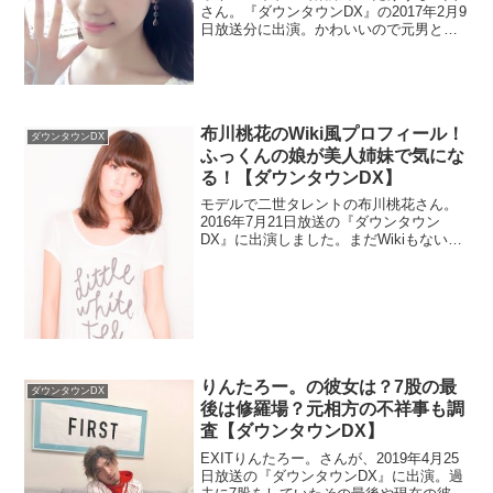
さん。『ダウンタウンDX』の2017年2月9
日放送分に出演。かわいいので元男とは
信じられません。男時代の画像やすっぴ
ん画像が気になります。また既に手術は
終わっているので、出術代金はを調べま
す。今回は彼氏も調査。
布川桃花のWiki風プロフィール！
ダウンタウンDX
ふっくんの娘が美人姉妹で気にな
る！【ダウンタウンDX】
モデルで二世タレントの布川桃花さん。
2016年7月21日放送の『ダウンタウン
DX』に出演しました。まだWikiもないの
でプロフィールが気になりますね。父親
は元シブがき隊の布川敏和さんです。妹
もいているみたいなので調べます。
りんたろー。の彼女は？7股の最
ダウンタウンDX
後は修羅場？元相方の不祥事も調
査【ダウンタウンDX】
EXITりんたろー。さんが、2019年4月25
日放送の『ダウンタウンDX』に出演。過