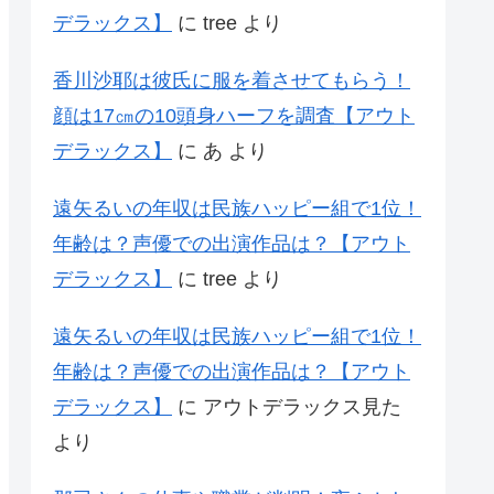
デラックス】
に
tree
より
香川沙耶は彼氏に服を着させてもらう！
顔は17㎝の10頭身ハーフを調査【アウト
デラックス】
に
あ
より
遠矢るいの年収は民族ハッピー組で1位！
年齢は？声優での出演作品は？【アウト
デラックス】
に
tree
より
遠矢るいの年収は民族ハッピー組で1位！
年齢は？声優での出演作品は？【アウト
デラックス】
に
アウトデラックス見た
より