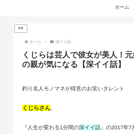
ホーム
PR
ホーム
深イイ話
くじらは芸人で彼女が美人！元
の親が気になる【深イイ話】
釣り名人モノマネが得意のお笑いタレント
くじらさん
。
『人生が変わる1分間の
深イイ話
』の2017年