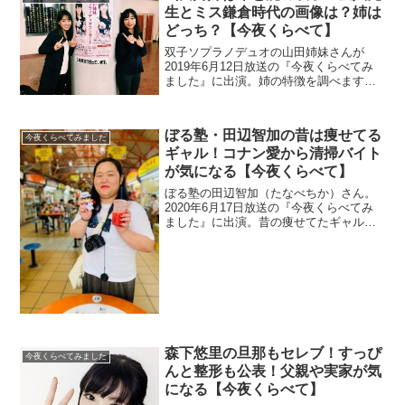
生とミス鎌倉時代の画像は？姉は
どっち？【今夜くらべて】
双子ソプラノデュオの山田姉妹さんが
2019年6月12日放送の『今夜くらべてみ
ました』に出演。姉の特徴を調べます。
妹は金八先生に出演していたので画像と
大学を調べます。
ぼる塾・田辺智加の昔は痩せてる
今夜くらべてみました
ギャル！コナン愛から清掃バイト
が気になる【今夜くらべて】
ぼる塾の田辺智加（たなべちか）さん。
2020年6月17日放送の『今夜くらべてみ
ました』に出演。昔の痩せてたギャル時
代の画像を探します。
森下悠里の旦那もセレブ！すっぴ
今夜くらべてみました
んと整形も公表！父親や実家が気
になる【今夜くらべて】