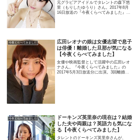
元グラビアアイドルでタレントの森下悠
里（もりしたゆうり）さん。2017年8月
16日放送の『今夜くらべてみました』に
出演します。父親のお陰で元々セレブ生
活でしたが、結婚した旦那もセレブだと
か。整形のカミングアウトやすっぴんの
公開などで話題です。
広田レオナの娘は女優志望で息子
今夜くらべてみました
は俳優！離婚した旦那が気になる
【今夜くらべてみました】
女優や映画監督として活躍中の広田レオ
ナさん。『今夜くらべてみました』の
2017年5月3日放送分に出演。3回離婚し
ているので旦那さんについて調べます。
子供は2人いており息子は俳優で、娘も女
優志望みたいですよ。
ドーキンズ英里奈の現在は？結婚
今夜くらべてみました
した夫や両親は？英語力も気にな
る【今夜くらべてみました】
タレントのドーキンズ英里奈さんが、