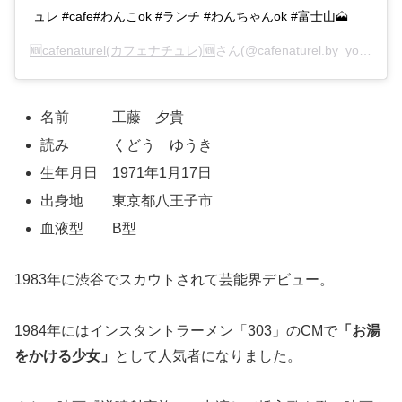
ュレ #cafe#わんこok #ランチ #わんちゃんok #富士山🗻
🆕cafenaturel(カフェナチュレ)🆕
さん(@cafenaturel.by_youki_kudoh)がシェアした投稿 –
名前 工藤 夕貴
読み くどう ゆうき
生年月日 1971年1月17日
出身地 東京都八王子市
血液型 B型
1983年に渋谷でスカウトされて芸能界デビュー。
1984年にはインスタントラーメン「303」のCMで
「お湯
をかける少女」
として人気者になりました。