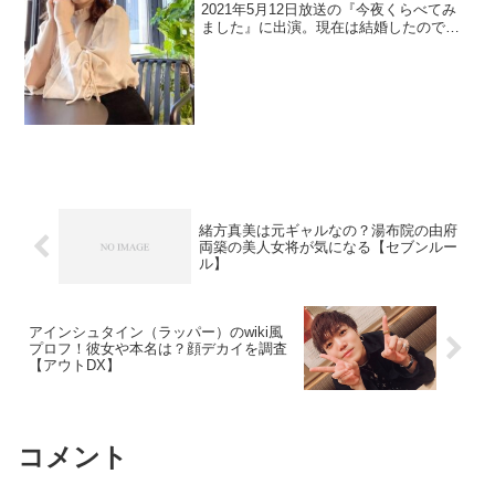
2021年5月12日放送の『今夜くらべてみ
ました』に出演。現在は結婚したので旦
那を調べます。ハーフなので両親やイケ
メン弟も調査。
緒方真美は元ギャルなの？湯布院の由府
両築の美人女将が気になる【セブンルー
ル】
アインシュタイン（ラッパー）のwiki風
プロフ！彼女や本名は？顔デカイを調査
【アウトDX】
コメント