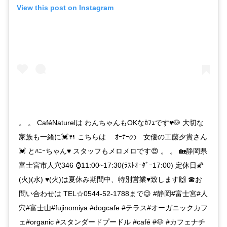
View this post on Instagram
。 。 CaféNaturelは わんちゃんもOKなｶﾌｪです♥🐶 大切な
家族も一緒に💓🍴 こちらは ｵｰﾅｰの 女優の工藤夕貴さん
💓 とﾊﾆｰちゃん♥ スタッフもメロメロです😍 。 。 🏡静岡県
富士宮市人穴346 ⌚11:00~17:30(ﾗｽﾄｵｰﾀﾞｰ17:00) 定休日🌠
(火)(水) ♥(火)は夏休み期間中、特別営業♥致します🙌 ☎お
問い合わせは TEL☆0544-52-1788まで😉 #静岡#富士宮#人
穴#富士山#fujinomiya #dogcafe #テラス#オーガニックカフ
ェ#organic #スタンダードプードル #café #🐶 #カフェナチ