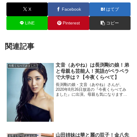
X
Facebook
はてブ
LINE
Pinterest
コピー
関連記事
文音（あやね）は長渕剛の娘！弟
今夜くらべてみました
と母親も芸能人！英語がペラペラ
で大学は？【今夜くらべて】
長渕剛の娘・文音（あやね）さんが、
2020年8月26日放送の『今夜くらべてみ
ました』に出演。母親も気になります
ね。英語が得意なので大学や高校も調べ
ます。
山田姉妹は華と麗の双子！金八先
今夜くらべてみました