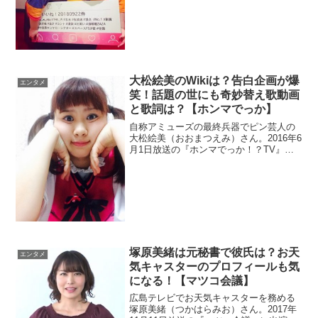
を探します。
大松絵美のWikiは？告白企画が爆
エンタメ
笑！話題の世にも奇妙替え歌動画
と歌詞は？【ホンマでっか】
自称アミューズの最終兵器でピン芸人の
大松絵美（おおまつえみ）さん。2016年6
月1日放送の『ホンマでっか！？TV』に
出演しました。突如ブレイクしたので、
どういった方なのでしょうか？世にも奇
妙な物語のテーマソングの替え歌動画が
話題なので調べます。
塚原美緒は元秘書で彼氏は？お天
エンタメ
気キャスターのプロフィールも気
になる！【マツコ会議】
広島テレビでお天気キャスターを務める
塚原美緒（つかはらみお）さん。2017年