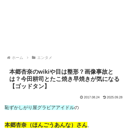
ホーム
エンタメ
本郷杏奈のwikiや目は整形？画像事故と
は？今田耕司とたこ焼き早焼きが気になる
【ゴッドタン】
2017.08.24
2025.09.28
恥ずかしがり屋グラビアアイドル
の
本郷杏奈（ほんごうあんな）さん
。