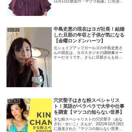
11月11日放送の『マツコ会議』に出演。
プロフィールを見ると、一度就職してい
ます。なんと秘書をしていたみたいです
よ。どこの会社なのか調べました。
中島史恵の現在はヨガ社長！結婚
エンタメ
した旦那の年収と子供が気になる
【金曜ロンドンハーツ】
元シェイプアップガールズの中島史恵さ
んの現在は、ヨガスタジオの講師兼オー
ナーだそうです。さらに旦那さんも社長
なので年収を調査。子供もチェック。
穴沢聖子はきな粉スペシャリス
エンタメ
ト！英語がペラペラで大学や仕事
を調査【マツコの知らない世界】
きな粉スペシャリストの穴沢聖子（あな
ざわ・せいこ）さんが、2021年10月19日
に放送された『マツコの知らない世界』