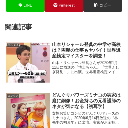
LINE
Pinterest
コピー
関連記事
山本リシャール登眞の中学や高校
エンタメ
は？両親の仕事もヤバイ！世界遺
産検定マイスターを調査！
山本・リシャール登眞さんが2020年1月
11日に放送の『博士ちゃん』『世界ふし
ぎ発見！』に出演。世界遺産検定マイス
ターを最年少で取得したので、中学や高
校と両親を調査。
どんぐりパワーズミナコの実家は
エンタメ
庭に銅像！お金持ちの元看護師の
ネタが気になる【初耳学】
女性お笑いコンビのどんぐりパワーズの
ミナコさん。2020年6月14日放送の『林
先生の初耳学』に出演。実家がお金持ち
で父親の仕事を調査。金持ちエピソード