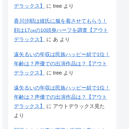
デラックス】
に
tree
より
香川沙耶は彼氏に服を着させてもらう！
顔は17㎝の10頭身ハーフを調査【アウト
デラックス】
に
あ
より
遠矢るいの年収は民族ハッピー組で1位！
年齢は？声優での出演作品は？【アウト
デラックス】
に
tree
より
遠矢るいの年収は民族ハッピー組で1位！
年齢は？声優での出演作品は？【アウト
デラックス】
に
アウトデラックス見た
より