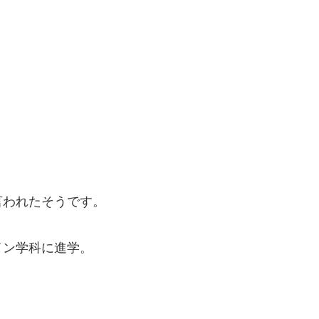
。
言われたそうです。
イン学科に進学。