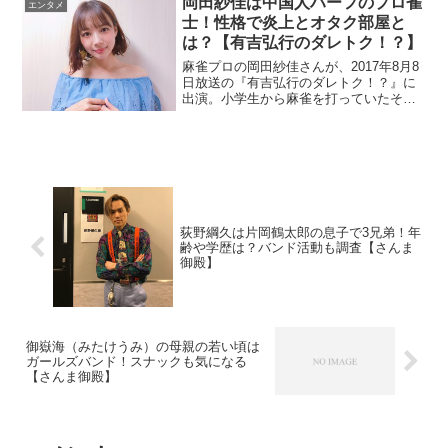
岡田紗佳は中国人ハーフのプロ雀
エンタメ
士！性格で炎上とオタク部屋と
は？【有吉弘行のダレトク！？】
麻雀プロの岡田紗佳さんが、2017年8月8
日放送の『有吉弘行のダレトク！？』に
出演。小学生から麻雀を打っていたそう
です。ネットが炎上して話題なので調べ
ました。
荻野綱久は片岡鶴太郎の息子で3兄弟！年
齢や学歴は？バンド活動も調査【さんま
御殿】
御嶽海（みたけうみ）の母親の若い頃は
ガールズバンド！スナックも気になる
【さんま御殿】