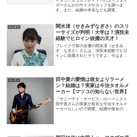
イタリア人コスプレイヤーのユリコタイ
ガーさんがのサイズやカップを調べま
す。また、結婚や本名なども調査。
関水渚（せきみずなぎさ）のスリ
エンタメ
ーサイズが判明！大学は？演技未
経験でヒロイン抜擢の天才！
ブレイク寸前の女優の関水渚（せきみ
ず なぎさ）さんは、演技未経験でヒロ
インに抜擢されたそうですよ。今はまだ
大学生なので大学名を調べます。グラビ
アでスリーサイズも判明。
田中貴の愛情は彼女よりラーメ
エンタメ
ン？結婚は？実家は今治タオルメ
ーカー【マツコの知らない世界】
「サニーデイ・サービス」のベーシスト
田中貴さんの実家が有名な今治タオルメ
ーカーらしいので調査。結婚や彼女のエ
ピソードも調べます。