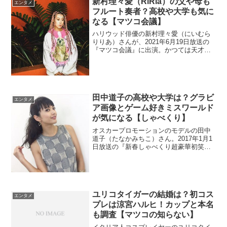
新村理々愛（RiRia）の父や母も
エンタメ
フルート奏者？高校や大学も気に
なる【マツコ会議】
ハリウッド俳優の新村理々愛（にいむら
りりあ）さんが、2021年6月19日放送の
『マツコ会議』に出演。かつては天才フ
ルート少女としてテレビにも出演。そこ
で、高校や大学と両親を調査。
田中道子の高校や大学は？グラビ
エンタメ
ア画像とゲーム好きミスワールド
が気になる【しゃべくり】
オスカープロモーションのモデルの田中
道子（たなかみちこ）さん。2017年1月1
日放送の『新春しゃべくり超豪華初笑
い』に出演しました。。ミスワールド日
本代表で、大学の時にモデルとして活
躍。どこの大学なのか高校も調べます。
週刊現代さんでグラビアにも挑戦しまし
た。
ユリコタイガーの結婚は？初コス
エンタメ
プレは涼宮ハルヒ！カップと本名
も調査【マツコの知らない】