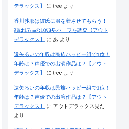
デラックス】
に
tree
より
香川沙耶は彼氏に服を着させてもらう！
顔は17㎝の10頭身ハーフを調査【アウト
デラックス】
に
あ
より
遠矢るいの年収は民族ハッピー組で1位！
年齢は？声優での出演作品は？【アウト
デラックス】
に
tree
より
遠矢るいの年収は民族ハッピー組で1位！
年齢は？声優での出演作品は？【アウト
デラックス】
に
アウトデラックス見た
より