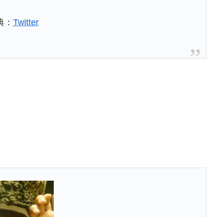
典：
Twitter
。