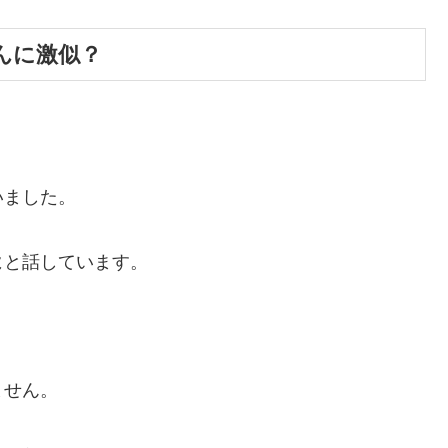
んに激似？
いました。
よ
と話しています。
ません。