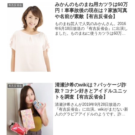
みかんのものまね用カツラは60万
有吉反省会
円！車事故後の現在は？家族写真
や名前が素敵【有吉反省会】
ものまね芸人で人気のみかんさん。2016
年6月18日放送の『有吉反省会』に出演し
ました。ものまねに使うカツラは60万円
かかっているそうですね。子供の名前の
由来が素敵みたいですよ。1年に2回も車
のもらい事故にあったそうでどんな状況
なのか調査。
清瀬汐希のwikiは？パッケージ詐
有吉反省会
欺？コナン好きとアイドルユニッ
トを調査【有吉反省会】
清瀬汐希さんが2019年9月28日放送の
『有吉反省会』に出演。wikiがまだない新
人のグラビアアイドルのようです。詐欺
と言われるDVD画像を探します。アイド
ル活動の動画も調べます