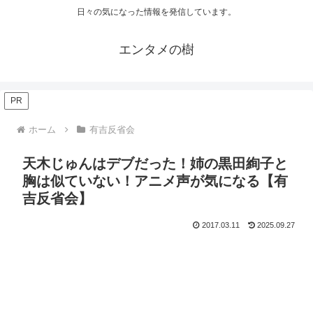
日々の気になった情報を発信しています。
エンタメの樹
PR
ホーム
有吉反省会
天木じゅんはデブだった！姉の黒田絢子と
胸は似ていない！アニメ声が気になる【有
吉反省会】
2017.03.11
2025.09.27