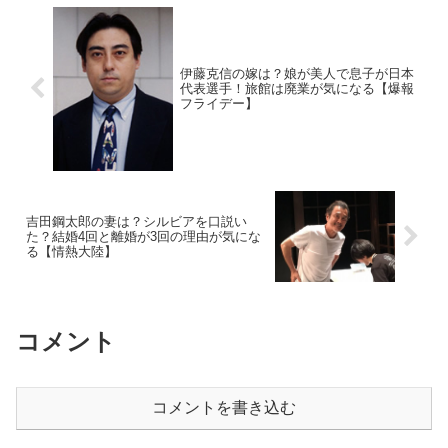
伊藤克信の嫁は？娘が美人で息子が日本
代表選手！旅館は廃業が気になる【爆報
フライデー】
吉田鋼太郎の妻は？シルビアを口説い
た？結婚4回と離婚が3回の理由が気にな
る【情熱大陸】
コメント
コメントを書き込む