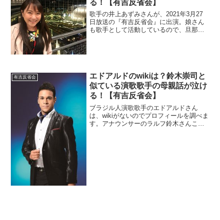
る！【有吉反省会】
歌手の井上あずみさんが、2021年3月27
日放送の『有吉反省会』に出演。娘さん
も歌手として活動しているので、旦那さ
んと共に家族を調べます。若い頃の画像
も探します。
エドアルドのwikiは？鈴木崇司と
有吉反省会
似ている演歌歌手の母親話が泣け
る！【有吉反省会】
ブラジル人演歌歌手のエドアルドさん
は、wikiがないのでプロフィールを調べま
す。アナウンサーのラルフ鈴木さんこと
鈴木崇司さんと激似ですよね？2人の母親
がいる点を調査。