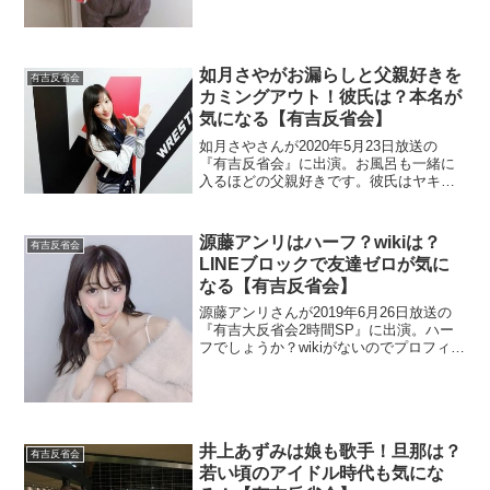
如月さやがお漏らしと父親好きを
有吉反省会
カミングアウト！彼氏は？本名が
気になる【有吉反省会】
如月さやさんが2020年5月23日放送の
『有吉反省会』に出演。お風呂も一緒に
入るほどの父親好きです。彼氏はヤキモ
チを焼かないのでしょうか？本名も調
査。
源藤アンリはハーフ？wikiは？
有吉反省会
LINEブロックで友達ゼロが気に
なる【有吉反省会】
源藤アンリさんが2019年6月26日放送の
『有吉大反省会2時間SP』に出演。ハー
フでしょうか？wikiがないのでプロフィー
ルを調査。友達がいない理由もチェッ
ク。
井上あずみは娘も歌手！旦那は？
有吉反省会
若い頃のアイドル時代も気にな